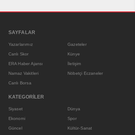
SAYFALAR
Yazarlarımız
Gazeteler
Canlı Skor
Künye
ERA Haber Ajansı
İletişim
Namaz Vakitleri
Nöbetçi Eczaneler
Canlı Borsa
KATEGORİLER
Siyaset
Dünya
Ekonomi
Spor
Güncel
Kültür-Sanat