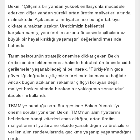
Bekin, “Çiftçimiz bir yandan yüksek enflasyonla mücadele
ederken diğer yandan sürekli artan üretim maliyetleri altında
ezilmektedir. Açıklanan alım fiyatları ise bu ağır tabloyu
dikkate almaktan uzaktır. Üreticimizin beklentisi
karşılanmamış, yeni üretim sezonu öncesinde çiftçilerimiz
büyük bir hayal kırıklığı yaşamıştır” değerlendirmesinde
bulundu.
Tarım sektörünün stratejik önemine dikkat çeken Bekin,
üreticinin desteklenmemesi halinde hububat üretiminde ciddi
gerilemeler yaşanabileceğini belirterek, “Türkiye’nin gıda
güvenliği doğrudan çiftçimizin üretimde kalmasına bağlıdır.
Ancak bugün açıklanan rakamlar çiftçiyi koruyan değil,
maliyet baskısı altında bırakan bir yaklaşımın sonucudur”
ifadelerini kullandı.
TBMM’ye sunduğu soru önergesinde Bakan Yumaklı’ya
önemli sorular yönelten Bekin, TMO’nun alım fiyatlarını
belirlerken hangi kriterleri esas aldığını, artan üretim
maliyetlerinin fiyatlara ne ölçüde yansıtıldığını ve üreticilere
verilen alım randevularında gecikme yaşanıp yaşanmadığını
sordu.