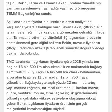
taşıdı. Bekin, Tarım ve Orman Bakanı İbrahim Yumaklı’nın
yanıtlaması istemiyle hazırladığı yazılı soru önergesini
TBMM Başkanlığı’na sundu.
Açıklanan alım fiyatlarının üreticinin artan maliyetleri
karşısında yetersiz kaldığını vurgulayan Bekin, çiftçinin alın
terinin ve emeğinin bir kez daha görmezden gelindiğini ifade
etti. Tarımsal üretimin sürdürülebilirliği açısından üreticinin
desteklenmesi gerektiğini belirten Bekin, mevcut fiyatların
çiftçiyi üretimden uzaklaştırabilecek sonuçlar doğurabileceği
uyarısında bulundu.
TMO tarafından açıklanan fiyatlara göre 2025 yılında ton
başına 13 bin 500 lira olan ekmeklik ve makarnalık buğday
alım fiyatı 2026 yılı için 16 bin 500 lira olarak belirlenirken,
arpa alım fiyatı ise 11 bin liradan 12 bin 750 liraya
yükseltildi. Buğdayda yaklaşık yüzde 22 oranında artış
yapılmasına rağmen, tarımsal üretimde kullanılan mazot,
gübre, sertifikalı tohum, zirai ilaç ve işçilik giderlerindeki
yükselişin çok daha yüksek seviyelere ulaştığına dikkat
çeken Bekin, açıklanan fiyatların üreticinin gerçek
maliyetlerini karşılamadığını söyledi.