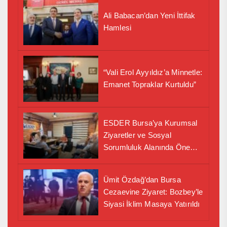
Ali Babacan’dan Yeni İttifak
Hamlesi
“Vali Erol Ayyıldız’a Minnetle:
Emanet Topraklar Kurtuldu”
ESDER Bursa’ya Kurumsal
Ziyaretler ve Sosyal
Sorumluluk Alanında Önemli
İş Birliği Adımı
Ümit Özdağ’dan Bursa
Cezaevine Ziyaret: Bozbey’le
Siyasi İklim Masaya Yatırıldı