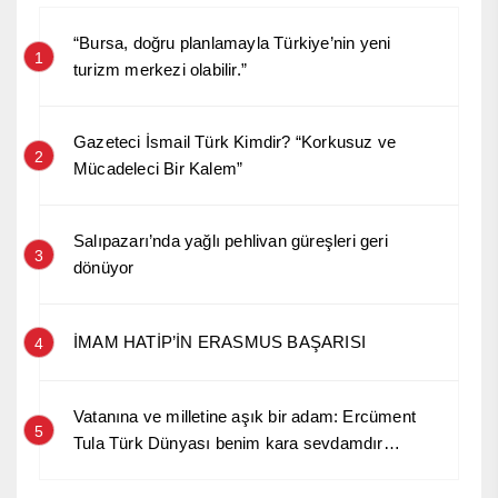
“Bursa, doğru planlamayla Türkiye’nin yeni
1
turizm merkezi olabilir.”
Gazeteci İsmail Türk Kimdir? “Korkusuz ve
2
Mücadeleci Bir Kalem”
Salıpazarı’nda yağlı pehlivan güreşleri geri
3
dönüyor
İMAM HATİP’İN ERASMUS BAŞARISI
4
Vatanına ve milletine aşık bir adam: Ercüment
5
Tula Türk Dünyası benim kara sevdamdır…