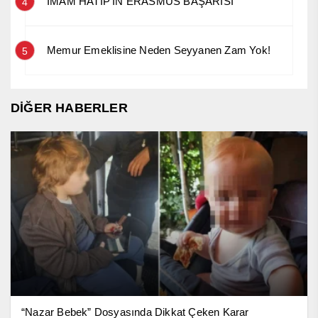
İMAM HATİP’İN ERASMUS BAŞARISI
4
Memur Emeklisine Neden Seyyanen Zam Yok!
5
DİĞER HABERLER
“Nazar Bebek” Dosyasında Dikkat Çeken Karar