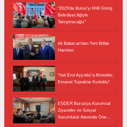
“2029’da Bursa’yı Milli Görüş
Belediyeciliğiyle
Tanıştıracağız”
Ali Babacan’dan Yeni İttifak
Hamlesi
“Vali Erol Ayyıldız’a Minnetle:
Emanet Topraklar Kurtuldu”
ESDER Bursa’ya Kurumsal
Ziyaretler ve Sosyal
Sorumluluk Alanında Önemli
İş Birliği Adımı