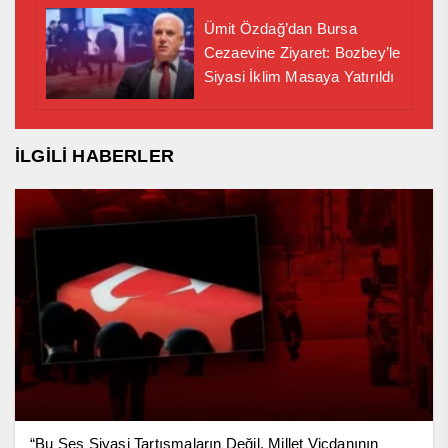
Ümit Özdağ’dan Bursa
Cezaevine Ziyaret: Bozbey’le
Siyasi İklim Masaya Yatırıldı
İLGİLİ HABERLER
“Bu Ses Siyasi Tartışmaların Değil, Millet Vicdanının