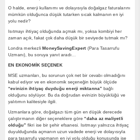
O halde, enerji kullanımı ve dolayısıyla doğalgaz faturalarını
mümkün olduğunca düşük tutarken sıcak kalmanın en iyi
yolu nedir?
Isıtmayı ihtiyaç olduğunda açmak mı, yoksa kombiyi her
zaman açık, fakat çok daha düşük bir seviyede tutmak mı?
Londra merkezli
MoneySavingExpert
(Para Tasarrufu
Uzmanı), bu soruya yanıt aradı…
EN EKONOMİK SEÇENEK
MSE uzmanları, bu sorunun çok net bir cevabı olmadığını
kabul ediyor ve en ekonomik seçeneğin büyük ölçüde
“evinizin ihtiyaç duyduğu enerji miktarına”
bağlı
olduğunu söylüyor. Bu da doğrudan evinizin büyüklüğü ve
yalıtımın kalitesiyle ilgili.
Uzmanlara göre, doğalgazı tüm gün en düşük derecede
çalıştırmanın diğer seçeneklere göre
“daha az maliyetli
olduğu”
fikri ise bir şehir efsanesi. Isıtmayı yalnızca ihtiyaç
duyulduğunda açmanın uzun vadede enerji ve dolayısıyla
para tasarrufu yapmanın en iyi yolu olduğu konusunda ise