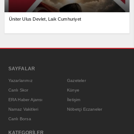
Üniter Ulus Devlet, Laik Cumhuriyet
SAYFALAR
Yazarlarımız
Gazeteler
Canlı Skor
Künye
ERA Haber Ajansı
İletişim
Namaz Vakitleri
Nöbetçi Eczaneler
Canlı Borsa
KATEGORİLER