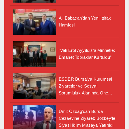
Ali Babacan’dan Yeni İttifak
Hamlesi
“Vali Erol Ayyıldız’a Minnetle:
Emanet Topraklar Kurtuldu”
ESDER Bursa’ya Kurumsal
Ziyaretler ve Sosyal
Sorumluluk Alanında Önemli
İş Birliği Adımı
Ümit Özdağ’dan Bursa
Cezaevine Ziyaret: Bozbey’le
Siyasi İklim Masaya Yatırıldı