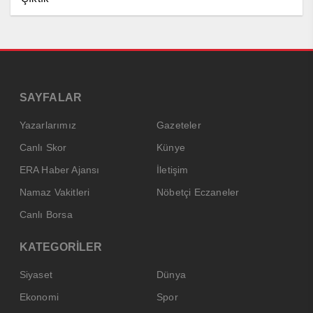
SAYFALAR
Yazarlarımız
Gazeteler
Canlı Skor
Künye
ERA Haber Ajansı
İletişim
Namaz Vakitleri
Nöbetçi Eczaneler
Canlı Borsa
KATEGORİLER
Siyaset
Dünya
Ekonomi
Spor