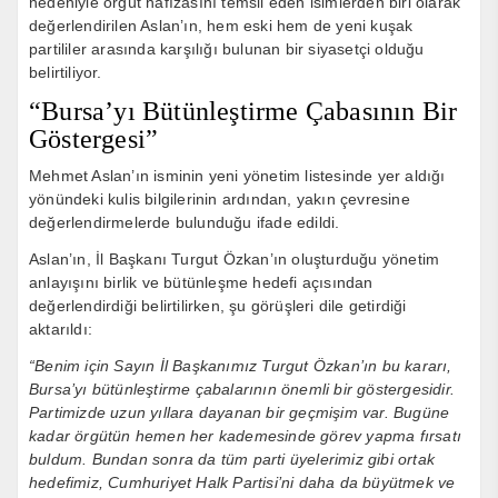
nedeniyle örgüt hafızasını temsil eden isimlerden biri olarak
değerlendirilen Aslan’ın, hem eski hem de yeni kuşak
partililer arasında karşılığı bulunan bir siyasetçi olduğu
belirtiliyor.
“Bursa’yı Bütünleştirme Çabasının Bir
Göstergesi”
Mehmet Aslan’ın isminin yeni yönetim listesinde yer aldığı
yönündeki kulis bilgilerinin ardından, yakın çevresine
değerlendirmelerde bulunduğu ifade edildi.
Aslan’ın, İl Başkanı Turgut Özkan’ın oluşturduğu yönetim
anlayışını birlik ve bütünleşme hedefi açısından
değerlendirdiği belirtilirken, şu görüşleri dile getirdiği
aktarıldı:
“Benim için Sayın İl Başkanımız Turgut Özkan’ın bu kararı,
Bursa’yı bütünleştirme çabalarının önemli bir göstergesidir.
Partimizde uzun yıllara dayanan bir geçmişim var. Bugüne
kadar örgütün hemen her kademesinde görev yapma fırsatı
buldum. Bundan sonra da tüm parti üyelerimiz gibi ortak
hedefimiz, Cumhuriyet Halk Partisi’ni daha da büyütmek ve