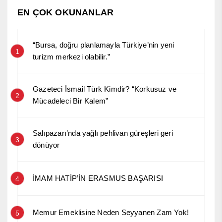
EN ÇOK OKUNANLAR
“Bursa, doğru planlamayla Türkiye’nin yeni
1
turizm merkezi olabilir.”
Gazeteci İsmail Türk Kimdir? “Korkusuz ve
2
Mücadeleci Bir Kalem”
Salıpazarı’nda yağlı pehlivan güreşleri geri
3
dönüyor
İMAM HATİP’İN ERASMUS BAŞARISI
4
Memur Emeklisine Neden Seyyanen Zam Yok!
5