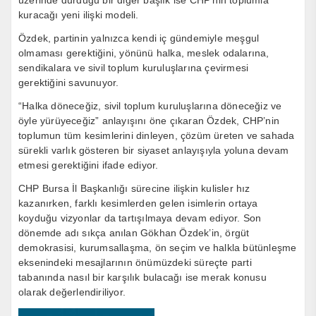
üzerinde durduğu bir diğer başlık ise CHP’nin toplumla
kuracağı yeni ilişki modeli.
Özdek, partinin yalnızca kendi iç gündemiyle meşgul
olmaması gerektiğini, yönünü halka, meslek odalarına,
sendikalara ve sivil toplum kuruluşlarına çevirmesi
gerektiğini savunuyor.
“Halka döneceğiz, sivil toplum kuruluşlarına döneceğiz ve
öyle yürüyeceğiz” anlayışını öne çıkaran Özdek, CHP’nin
toplumun tüm kesimlerini dinleyen, çözüm üreten ve sahada
sürekli varlık gösteren bir siyaset anlayışıyla yoluna devam
etmesi gerektiğini ifade ediyor.
CHP Bursa İl Başkanlığı sürecine ilişkin kulisler hız
kazanırken, farklı kesimlerden gelen isimlerin ortaya
koyduğu vizyonlar da tartışılmaya devam ediyor. Son
dönemde adı sıkça anılan Gökhan Özdek’in, örgüt
demokrasisi, kurumsallaşma, ön seçim ve halkla bütünleşme
eksenindeki mesajlarının önümüzdeki süreçte parti
tabanında nasıl bir karşılık bulacağı ise merak konusu
olarak değerlendiriliyor.