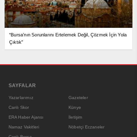
“Bursa’nın Sorunlarını Ertelemek Değil, Çözmek İçin Yola
Çıktık”
SAYFALAR
Yazarlarımız
Gazeteler
Canlı Skor
Künye
ERA Haber Ajansı
İletişim
Namaz Vakitleri
Nöbetçi Eczaneler
Canlı Borsa