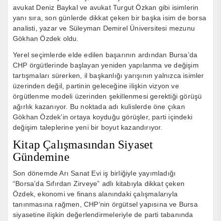
avukat Deniz Baykal ve avukat Turgut Özkan gibi isimlerin
yanı sıra, son günlerde dikkat çeken bir başka isim de borsa
analisti, yazar ve Süleyman Demirel Üniversitesi mezunu
Gökhan Özdek oldu.
Yerel seçimlerde elde edilen başarının ardından Bursa’da
CHP örgütlerinde başlayan yeniden yapılanma ve değişim
tartışmaları sürerken, il başkanlığı yarışının yalnızca isimler
üzerinden değil, partinin geleceğine ilişkin vizyon ve
örgütlenme modeli üzerinden şekillenmesi gerektiği görüşü
ağırlık kazanıyor. Bu noktada adı kulislerde öne çıkan
Gökhan Özdek’in ortaya koyduğu görüşler, parti içindeki
değişim taleplerine yeni bir boyut kazandırıyor.
Kitap Çalışmasından Siyaset
Gündemine
Son dönemde Arı Sanat Evi iş birliğiyle yayımladığı
“Borsa’da Sıfırdan Zirveye” adlı kitabıyla dikkat çeken
Özdek, ekonomi ve finans alanındaki çalışmalarıyla
tanınmasına rağmen, CHP’nin örgütsel yapısına ve Bursa
siyasetine ilişkin değerlendirmeleriyle de parti tabanında