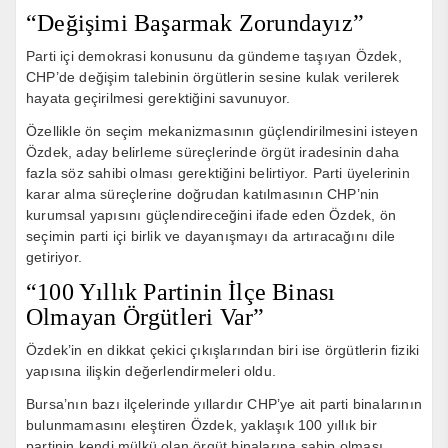
“Değişimi Başarmak Zorundayız”
Parti içi demokrasi konusunu da gündeme taşıyan Özdek,
CHP’de değişim talebinin örgütlerin sesine kulak verilerek
hayata geçirilmesi gerektiğini savunuyor.
Özellikle ön seçim mekanizmasının güçlendirilmesini isteyen
Özdek, aday belirleme süreçlerinde örgüt iradesinin daha
fazla söz sahibi olması gerektiğini belirtiyor. Parti üyelerinin
karar alma süreçlerine doğrudan katılmasının CHP’nin
kurumsal yapısını güçlendireceğini ifade eden Özdek, ön
seçimin parti içi birlik ve dayanışmayı da artıracağını dile
getiriyor.
“100 Yıllık Partinin İlçe Binası
Olmayan Örgütleri Var”
Özdek’in en dikkat çekici çıkışlarından biri ise örgütlerin fiziki
yapısına ilişkin değerlendirmeleri oldu.
Bursa’nın bazı ilçelerinde yıllardır CHP’ye ait parti binalarının
bulunmamasını eleştiren Özdek, yaklaşık 100 yıllık bir
partinin kendi mülkü olan örgüt binalarına sahip olması