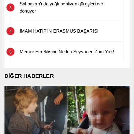
Salıpazarı’nda yağlı pehlivan güreşleri geri
3
dönüyor
İMAM HATİP’İN ERASMUS BAŞARISI
4
Memur Emeklisine Neden Seyyanen Zam Yok!
5
DİĞER HABERLER