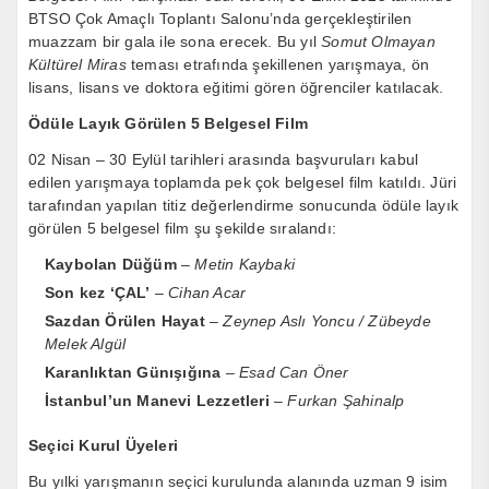
BTSO Çok Amaçlı Toplantı Salonu’nda gerçekleştirilen
muazzam bir gala ile sona erecek. Bu yıl
Somut Olmayan
Kültürel Miras
teması etrafında şekillenen yarışmaya, ön
lisans, lisans ve doktora eğitimi gören öğrenciler katılacak.
Ödüle Layık Görülen 5 Belgesel Film
02 Nisan – 30 Eylül tarihleri arasında başvuruları kabul
edilen yarışmaya toplamda pek çok belgesel film katıldı. Jüri
tarafından yapılan titiz değerlendirme sonucunda ödüle layık
görülen 5 belgesel film şu şekilde sıralandı:
Kaybolan Düğüm
–
Metin Kaybaki
Son kez ‘ÇAL’
–
Cihan Acar
Sazdan Örülen Hayat
–
Zeynep Aslı Yoncu / Zübeyde
Melek Algül
Karanlıktan Günışığına
–
Esad Can Öner
İstanbul’un Manevi Lezzetleri
–
Furkan Şahinalp
Seçici Kurul Üyeleri
Bu yılki yarışmanın seçici kurulunda alanında uzman 9 isim