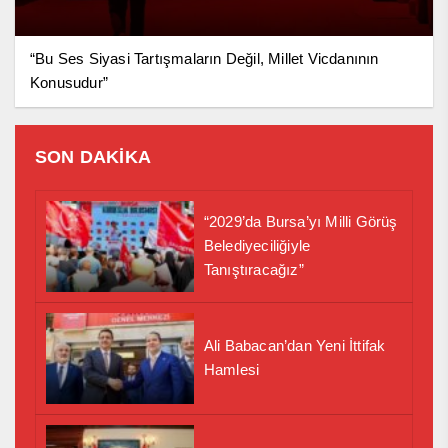
“Bu Ses Siyasi Tartışmaların Değil, Millet Vicdanının
Konusudur”
SON DAKİKA
“2029’da Bursa’yı Milli Görüş
Belediyeciliğiyle
Tanıştıracağız”
Ali Babacan’dan Yeni İttifak
Hamlesi