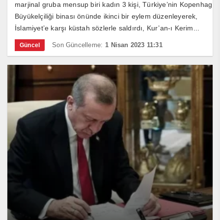
marjinal gruba mensup biri kadın 3 kişi, Türkiye’nin Kopenhag
Büyükelçiliği binası önünde ikinci bir eylem düzenleyerek,
İslamiyet’e karşı küstah sözlerle saldırdı, Kur’an-ı Kerim...
Son Güncelleme:
1 Nisan 2023 11:31
Güncel