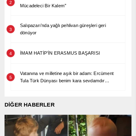
2
Mücadeleci Bir Kalem”
Salıpazarı’nda yağlı pehlivan güreşleri geri
3
dönüyor
İMAM HATİP’İN ERASMUS BAŞARISI
4
Vatanına ve milletine aşık bir adam: Ercüment
5
Tula Türk Dünyası benim kara sevdamdır…
DİĞER HABERLER