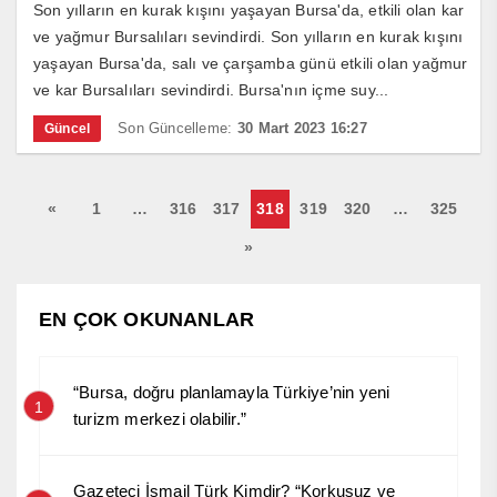
Son yılların en kurak kışını yaşayan Bursa'da, etkili olan kar
ve yağmur Bursalıları sevindirdi. Son yılların en kurak kışını
yaşayan Bursa'da, salı ve çarşamba günü etkili olan yağmur
ve kar Bursalıları sevindirdi. Bursa'nın içme suy...
Son Güncelleme:
30 Mart 2023 16:27
Güncel
«
1
…
316
317
318
319
320
…
325
»
EN ÇOK OKUNANLAR
“Bursa, doğru planlamayla Türkiye’nin yeni
1
turizm merkezi olabilir.”
Gazeteci İsmail Türk Kimdir? “Korkusuz ve