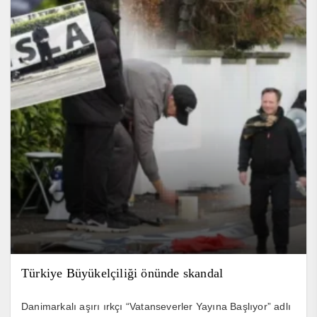
Türkiye Büyükelçiliği önünde skandal
Danimarkalı aşırı ırkçı “Vatanseverler Yayına Başlıyor” adlı