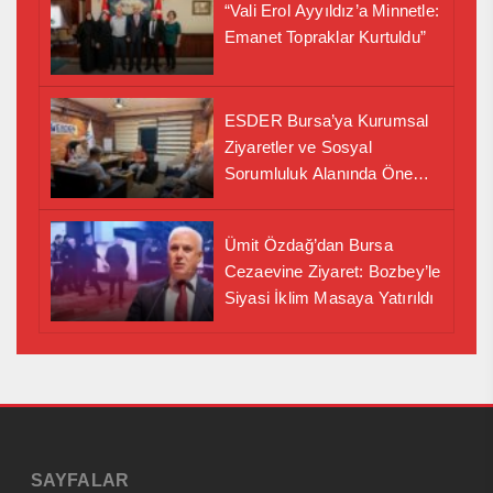
“Vali Erol Ayyıldız’a Minnetle:
Emanet Topraklar Kurtuldu”
ESDER Bursa’ya Kurumsal
Ziyaretler ve Sosyal
Sorumluluk Alanında Önemli
İş Birliği Adımı
Ümit Özdağ’dan Bursa
Cezaevine Ziyaret: Bozbey’le
Siyasi İklim Masaya Yatırıldı
SAYFALAR