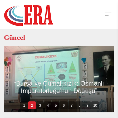
Güncel
“Toplum Sağlığını Koruyanlar
Şiddete Karşı Yasal Güvence
İstiyor”
1
2
3
4
5
6
7
8
9
10