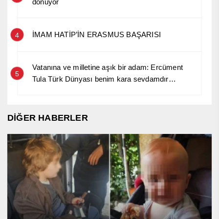
dönüyor
İMAM HATİP’İN ERASMUS BAŞARISI
4
Vatanına ve milletine aşık bir adam: Ercüment
5
Tula Türk Dünyası benim kara sevdamdır…
DİĞER HABERLER