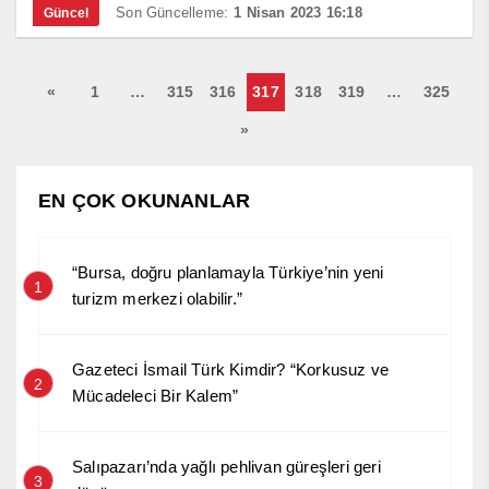
Son Güncelleme:
1 Nisan 2023 16:18
Güncel
«
1
…
315
316
317
318
319
…
325
»
EN ÇOK OKUNANLAR
“Bursa, doğru planlamayla Türkiye’nin yeni
1
turizm merkezi olabilir.”
Gazeteci İsmail Türk Kimdir? “Korkusuz ve
2
Mücadeleci Bir Kalem”
Salıpazarı’nda yağlı pehlivan güreşleri geri
3