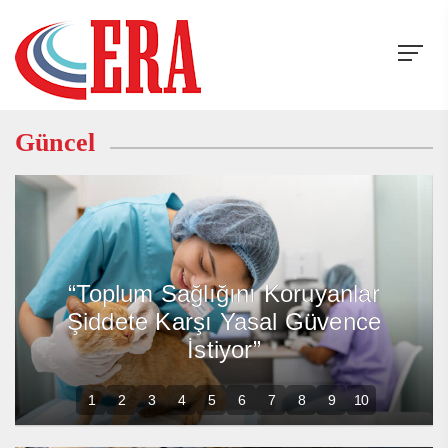
Güncel
“Toplum Sağlığını Koruyanlar
Şiddete Karşı Yasal Güvence
İstiyor”
1
2
3
4
5
6
7
8
9
10