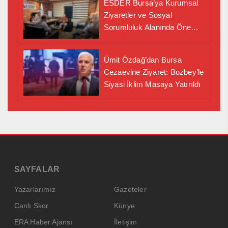
ESDER Bursa’ya Kurumsal
Ziyaretler ve Sosyal
Sorumluluk Alanında Önemli
İş Birliği Adımı
Ümit Özdağ’dan Bursa
Cezaevine Ziyaret: Bozbey’le
Siyasi İklim Masaya Yatırıldı
SAYFALAR
Yazarlarımız
Gazeteler
Canlı Skor
Künye
ERA Haber Ajansı
İletişim