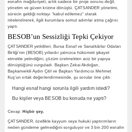
esnafın mağduriyeti, artık sadece bir proje sorunu değil;
yönetim ve güven krizine dönüştü. ÇATSANDER yönetimi,
sürecin geldiği noktayı “kabul edilemez” olarak
nitelendirerek, ilgili kurumlara somut adımlar atma çağrısı
yaptı.
BESOB’un Sessizliği Tepki Çekiyor
ÇATSANDER yetkilileri, Bursa Esnaf ve Sanatkârlar Odaları
Birliği’nin (BESOB) yıllardır yalnızca hükümeti şikayet
etmekle yetindiğini, çözüm üretmekten aciz bir yapıya
dönüştüğünü vurguladı. Başkan Zekai Akdoğan,
Başkanvekili Aydın Çitil ve Başkan Yardımcısı Mehmet
Kuş’un ortak değerlendirmesinde, şu sorular öne çıktı:
Hangi esnaf hangi sorunla ilgili yardım istedi?
Bu kişiler veya BESOB bu konuda ne yaptı?
Cevap:
Hiçbir şey.
ÇATSANDER, özellikle kayyum veya hukuki yaptırımların
neden gündeme gelmediğini sorguluyor ve 3 bin 200 esnafın