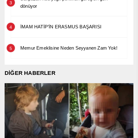
3
dönüyor
İMAM HATİP’İN ERASMUS BAŞARISI
4
Memur Emeklisine Neden Seyyanen Zam Yok!
5
DİĞER HABERLER