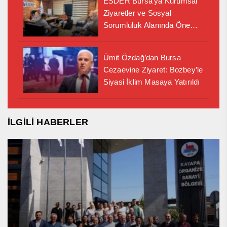
ESDER Bursa’ya Kurumsal
Ziyaretler ve Sosyal
Sorumluluk Alanında Önemli
İş Birliği Adımı
Ümit Özdağ’dan Bursa
Cezaevine Ziyaret: Bozbey’le
Siyasi İklim Masaya Yatırıldı
İLGİLİ HABERLER