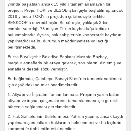
yılında başlatılan ancak 15 yıldır tamamlanamayan bir
projedir. Proje, TOKİ ve BESOB işbirliğiyle başlatılmış, ancak
2019 yılında TOKİ’nin projeden çekilmesiyle birlikte
BESKOOP’a devredilmiştir. Bu süreçte, yaklaşık 3 bin
esnafın yatırdığı 75 milyon TL’nin kaybolduğu iddiaları
bulunmaktadır. Ayrıca, hak sahiplerinin kooperatife kaydının
yapılmadığı ve bu durumun mağduriyetlere yol açtığı
belirtilmektedir.
Bursa Büyükşehir Belediye Başkanı Mustafa Bozbey,
mağdur esnaflarla bir araya gelerek, sorunlarını dinlemiş ve
esnaflara destek sözü vermiştir.
Bu bağlamda, Çataltepe Sanayi Sitesi’nin tamamlanabilmesi
için aşağıdaki adımlar önerilmektedir:
1. Altyapı ve İnşaatın Tamamlanması: Projenin yarım kalan
altyapı ve inşaat çalışmalarının tamamlanması için gerekli
bütçenin sağlanması gerekmektedir.
2. Hak Sahiplerinin Belirlenmesi: Yatırım yapmış ancak kaydı
yapılmamış esnafların haklarının belirlenmesi ve bu kişilerin
kooperatife dahil edilmesi önemlidir.