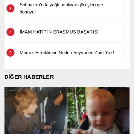
Salıpazarı’nda yağlı pehlivan güreşleri geri
3
dönüyor
İMAM HATİP’İN ERASMUS BAŞARISI
4
Memur Emeklisine Neden Seyyanen Zam Yok!
5
DİĞER HABERLER