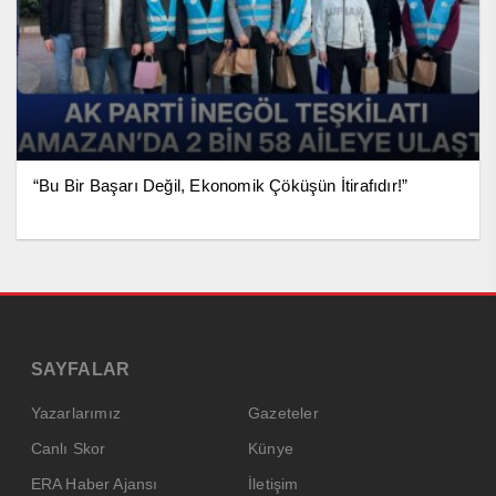
“Bu Bir Başarı Değil, Ekonomik Çöküşün İtirafıdır!”
SAYFALAR
Yazarlarımız
Gazeteler
Canlı Skor
Künye
ERA Haber Ajansı
İletişim