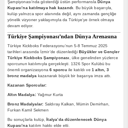
Şampiyonası’nda gösterdiği üstün performansla
Dünya
Kupası’na katılmaya hak kazandı
. Bu büyük başarıyla,
kulüp yalnızca spor alanında değil, aynı zamanda gençliğe
yönelik vizyoner yaklaşımıyla da Türkiye’ye örnek olmaya
devam ediyor.
Türkiye Şampiyonası’ndan Dünya Arenasına
Türkiye Kickboks Federasyonu’nun 5-8 Temmuz 2025
tarihleri arasında İzmir’de düzenlediği
Büyükler ve Gençler
Türkiye Kickboks Şampiyonası
, ülke genelinden yüzlerce
sporcunun katılımıyla gerçekleşti. 1326 Spor Kulübü bu
önemli organizasyona
6 sporcu
ile katıldı ve
1 altın, 3
bronz madalya
kazanarak büyük bir başarıya imza attı.
Kazanan Sporcular:
Altın Madalya:
Yağmur Kurta
Bronz Madalyalar:
Saldıray Kalkan, Mümin Demirhan,
Furkan Kamil Sekmen
Bu sonuçlarla kulüp,
İtalya’da düzenlenecek Dünya
Kupası’na
katılım hakkı elde etti.