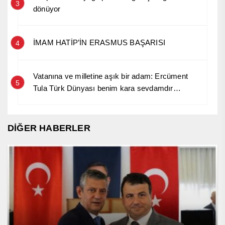
3
dönüyor
İMAM HATİP’İN ERASMUS BAŞARISI
4
Vatanına ve milletine aşık bir adam: Ercüment
5
Tula Türk Dünyası benim kara sevdamdır…
DİĞER HABERLER