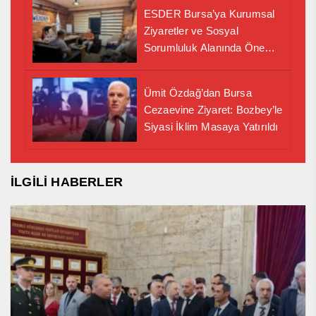
ESDER Bursa’ya Kurumsal
Ziyaretler ve Sosyal
Sorumluluk Alanında Önemli
İş Birliği Adımı
Ümit Özdağ’dan Bursa
Cezaevine Ziyaret: Bozbey’le
Siyasi İklim Masaya Yatırıldı
İLGİLİ HABERLER