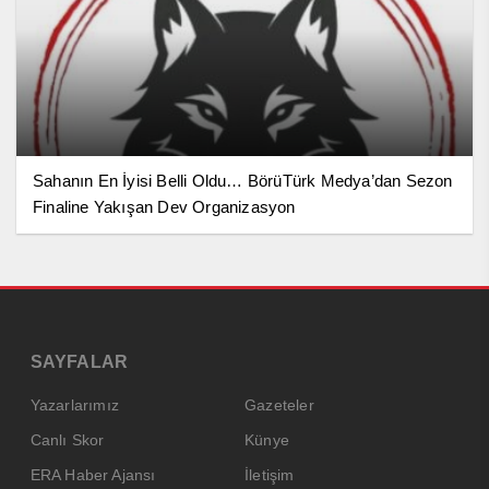
Sahanın En İyisi Belli Oldu… BörüTürk Medya’dan Sezon
Finaline Yakışan Dev Organizasyon
SAYFALAR
Yazarlarımız
Gazeteler
Canlı Skor
Künye
ERA Haber Ajansı
İletişim