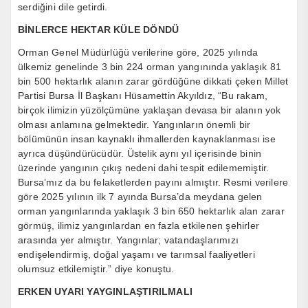
serdiğini dile getirdi.
BİNLERCE HEKTAR KÜLE DÖNDÜ
Orman Genel Müdürlüğü verilerine göre, 2025 yılında
ülkemiz genelinde 3 bin 224 orman yangınında yaklaşık 81
bin 500 hektarlık alanın zarar gördüğüne dikkati çeken Millet
Partisi Bursa İl Başkanı Hüsamettin Akyıldız, “Bu rakam,
birçok ilimizin yüzölçümüne yaklaşan devasa bir alanın yok
olması anlamına gelmektedir. Yangınların önemli bir
bölümünün insan kaynaklı ihmallerden kaynaklanması ise
ayrıca düşündürücüdür. Üstelik aynı yıl içerisinde binin
üzerinde yangının çıkış nedeni dahi tespit edilememiştir.
Bursa’mız da bu felaketlerden payını almıştır. Resmi verilere
göre 2025 yılının ilk 7 ayında Bursa’da meydana gelen
orman yangınlarında yaklaşık 3 bin 650 hektarlık alan zarar
görmüş, ilimiz yangınlardan en fazla etkilenen şehirler
arasında yer almıştır. Yangınlar; vatandaşlarımızı
endişelendirmiş, doğal yaşamı ve tarımsal faaliyetleri
olumsuz etkilemiştir.” diye konuştu.
ERKEN UYARI YAYGINLAŞTIRILMALI