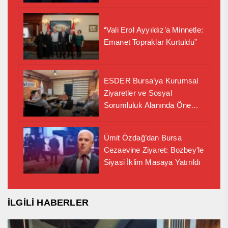
“Vali Erol Ayyıldız’a Minnetle:
Emanet Topraklar Kurtuldu”
ESDER Bursa’ya Kurumsal
Ziyaretler ve Sosyal
Sorumluluk Alanında Önemli
İş Birliği Adımı
Ümit Özdağ’dan Bursa
Cezaevine Ziyaret: Bozbey’le
Siyasi İklim Masaya Yatırıldı
İLGİLİ HABERLER