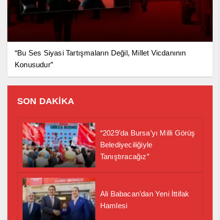
“Bu Ses Siyasi Tartışmaların Değil, Millet Vicdanının
Konusudur”
SON DAKİKA
“2029’da Bursa’yı Milli Görüş
Belediyeciliğiyle
Tanıştıracağız”
Ali Babacan’dan Yeni İttifak
Hamlesi