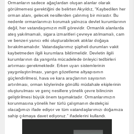
Ormanların sadece ağaçlardan oluşan alanlar olarak
görülmemesi gerektiğini de belirten Akyıldız, “Kaybedilen her
orman alanı, gelecek nesillerden çalınmış bir mirastır. Bu
nedenle ormanlarımızı korumak yalnızca devlet kurumlarının
değil, her vatandaşımızın millî görevidir. Ormanlık alanlarda
ateş yakılmamalı, sigara izmaritleri çevreye atılmamalı, cam
ve benzeri yanıcı etki oluşturabilecek atıklar doğaya
bırakılmamalıdır. Vatandaşlarımız şüpheli durumları vakit
kaybetmeden ilgili kurumlara bildirmelidir. Devletin ilgili
kurumlarının da yangınla mücadelede önleyici tedbirleri
artırması gerekmektedir. Erken uyarı sistemlerinin
yaygınlaştırılması, yangın gözetleme altyapısının
güçlendirilmesi, hava ve kara araçlarının sayısının
artırılması, orman köylerinde gönüllü müdahale ekiplerinin
oluşturulması ve genç nesillere yönelik çevre bilincinin
geliştirilmesi büyük önem taşımaktadır. Ormanlarımızın
korunmasına yönelik her türlü çalışmanın destekçisi
olacağımızı ifade ediyor ve tüm vatandaşlarımızı doğamıza
sahip çıkmaya davet ediyoruz.” ifadelerini kullandı.