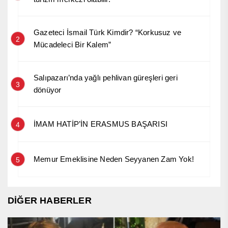
Gazeteci İsmail Türk Kimdir? “Korkusuz ve
2
Mücadeleci Bir Kalem”
Salıpazarı’nda yağlı pehlivan güreşleri geri
3
dönüyor
İMAM HATİP’İN ERASMUS BAŞARISI
4
Memur Emeklisine Neden Seyyanen Zam Yok!
5
DİĞER HABERLER