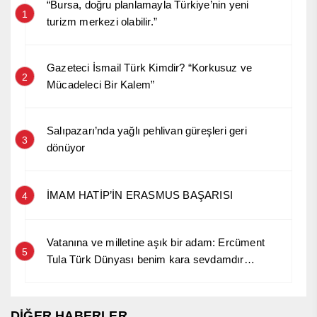
“Bursa, doğru planlamayla Türkiye’nin yeni
1
turizm merkezi olabilir.”
Gazeteci İsmail Türk Kimdir? “Korkusuz ve
2
Mücadeleci Bir Kalem”
Salıpazarı’nda yağlı pehlivan güreşleri geri
3
dönüyor
İMAM HATİP’İN ERASMUS BAŞARISI
4
Vatanına ve milletine aşık bir adam: Ercüment
5
Tula Türk Dünyası benim kara sevdamdır…
DİĞER HABERLER