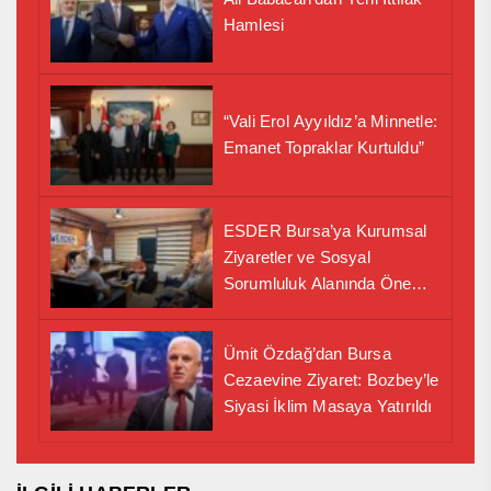
Hamlesi
“Vali Erol Ayyıldız’a Minnetle:
Emanet Topraklar Kurtuldu”
ESDER Bursa’ya Kurumsal
Ziyaretler ve Sosyal
Sorumluluk Alanında Önemli
İş Birliği Adımı
Ümit Özdağ’dan Bursa
Cezaevine Ziyaret: Bozbey’le
Siyasi İklim Masaya Yatırıldı