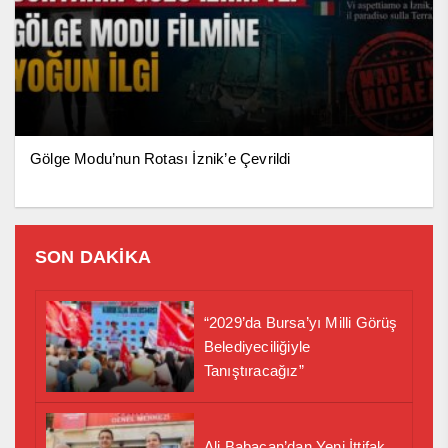
Gölge Modu’nun Rotası İznik’e Çevrildi
SON DAKİKA
“2029’da Bursa’yı Milli Görüş
Belediyeciliğiyle
Tanıştıracağız”
Ali Babacan’dan Yeni İttifak