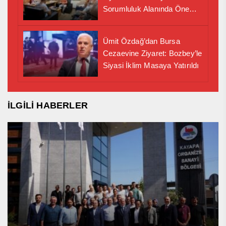
Sorumluluk Alanında Önemli
İş Birliği Adımı
Ümit Özdağ’dan Bursa
Cezaevine Ziyaret: Bozbey’le
Siyasi İklim Masaya Yatırıldı
İLGİLİ HABERLER