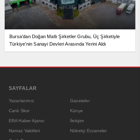
Bursa’dan Doğan Matlı Şirketler Grubu, Üç Şirketiyle
Türkiye’nin Sanayi Devleri Arasında Yerini Aldı
SAYFALAR
Yazarlarımız
Gazeteler
Canlı Skor
Künye
ERA Haber Ajansı
İletişim
Namaz Vakitleri
Nöbetçi Eczaneler