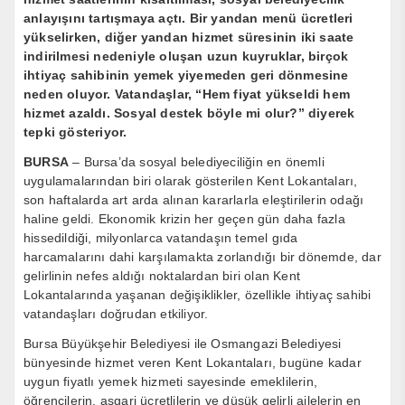
anlayışını tartışmaya açtı. Bir yandan menü ücretleri
yükselirken, diğer yandan hizmet süresinin iki saate
indirilmesi nedeniyle oluşan uzun kuyruklar, birçok
ihtiyaç sahibinin yemek yiyemeden geri dönmesine
neden oluyor. Vatandaşlar, “Hem fiyat yükseldi hem
hizmet azaldı. Sosyal destek böyle mi olur?” diyerek
tepki gösteriyor.
BURSA
– Bursa’da sosyal belediyeciliğin en önemli
uygulamalarından biri olarak gösterilen Kent Lokantaları,
son haftalarda art arda alınan kararlarla eleştirilerin odağı
haline geldi. Ekonomik krizin her geçen gün daha fazla
hissedildiği, milyonlarca vatandaşın temel gıda
harcamalarını dahi karşılamakta zorlandığı bir dönemde, dar
gelirlinin nefes aldığı noktalardan biri olan Kent
Lokantalarında yaşanan değişiklikler, özellikle ihtiyaç sahibi
vatandaşları doğrudan etkiliyor.
Bursa Büyükşehir Belediyesi ile Osmangazi Belediyesi
bünyesinde hizmet veren Kent Lokantaları, bugüne kadar
uygun fiyatlı yemek hizmeti sayesinde emeklilerin,
öğrencilerin, asgari ücretlilerin ve düşük gelirli ailelerin en