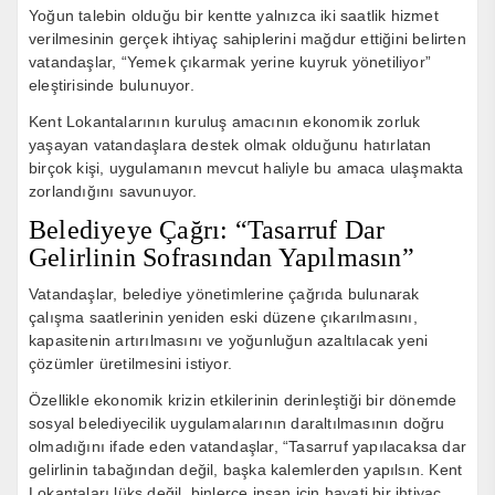
Yoğun talebin olduğu bir kentte yalnızca iki saatlik hizmet
verilmesinin gerçek ihtiyaç sahiplerini mağdur ettiğini belirten
vatandaşlar, “Yemek çıkarmak yerine kuyruk yönetiliyor”
eleştirisinde bulunuyor.
Kent Lokantalarının kuruluş amacının ekonomik zorluk
yaşayan vatandaşlara destek olmak olduğunu hatırlatan
birçok kişi, uygulamanın mevcut haliyle bu amaca ulaşmakta
zorlandığını savunuyor.
Belediyeye Çağrı: “Tasarruf Dar
Gelirlinin Sofrasından Yapılmasın”
Vatandaşlar, belediye yönetimlerine çağrıda bulunarak
çalışma saatlerinin yeniden eski düzene çıkarılmasını,
kapasitenin artırılmasını ve yoğunluğun azaltılacak yeni
çözümler üretilmesini istiyor.
Özellikle ekonomik krizin etkilerinin derinleştiği bir dönemde
sosyal belediyecilik uygulamalarının daraltılmasının doğru
olmadığını ifade eden vatandaşlar, “Tasarruf yapılacaksa dar
gelirlinin tabağından değil, başka kalemlerden yapılsın. Kent
Lokantaları lüks değil, binlerce insan için hayati bir ihtiyaç