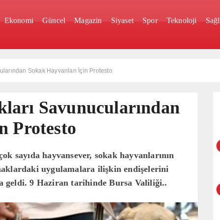
Ekonomi
Güncel
Magazin
Siyaset
Spor
Teknoloji
Sağl
larından Sokak Hayvanları İçin Protesto
ları Savunucularından
n Protesto
çok sayıda hayvansever, sokak hayvanlarının
aklardaki uygulamalara ilişkin endişelerini
eldi. 9 Haziran tarihinde Bursa Valiliği..