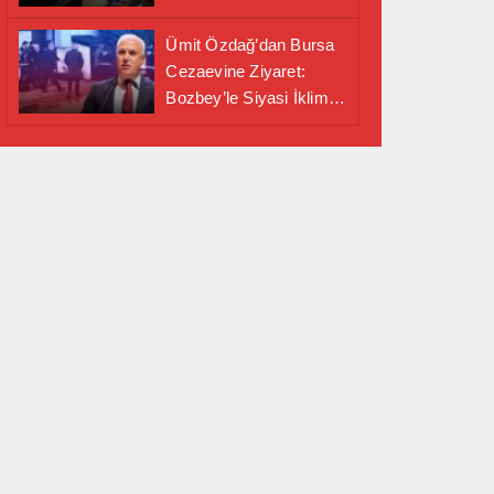
Alanında Önemli İş
Birliği Adımı
Ümit Özdağ’dan Bursa
Cezaevine Ziyaret:
Bozbey’le Siyasi İklim
Masaya Yatırıldı