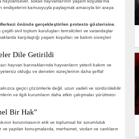
a hayvansever, sokak hayvanlarının yaşam koşullarına
in endişelerini kamuoyuyla paylaşmak amacıyla bir araya
e Merkezi önünde gerçekleştirilen protesto gösterisine
,
eşitli sivil toplum kuruluşları temsilcileri ve vatandaşlar
rınaklarda karşılaştığı yaşam koşulları ve bakım süreçleri
ler Dile Getirildi
bazı hayvan barınaklarında hayvanların yeterli bakım ve
yetersiz olduğu ve denetim süreçlerinin daha şeffaf
lnızca geçici çözümlerle değil, uzun vadeli ve sürdürülebilir
imlerin ve ilgili kurumların daha etkin çalışmalar yürütmesi
mel Bir Hak”
kkının korunmasının etik ve toplumsal bir sorumluluk
ar ve yapılan konuşmalarda, merhamet, vicdan ve canlıların