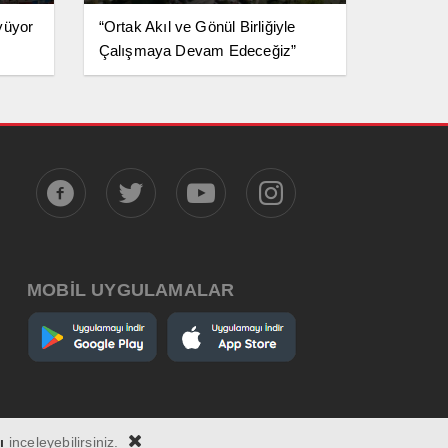
yüyor
“Ortak Akıl ve Gönül Birliğiyle
Çalışmaya Devam Edeceğiz”
MOBİL UYGULAMALAR
ı
inceleyebilirsiniz.