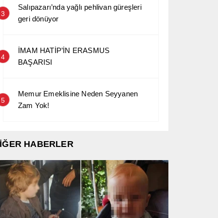
Salıpazarı’nda yağlı pehlivan güreşleri
3
geri dönüyor
İMAM HATİP’İN ERASMUS
4
BAŞARISI
Memur Emeklisine Neden Seyyanen
5
Zam Yok!
İĞER HABERLER