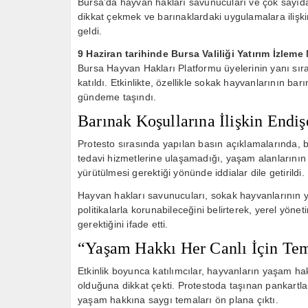
Bursa’da hayvan hakları savunucuları ve çok sayıd
dikkat çekmek ve barınaklardaki uygulamalara ilişk
geldi.
9 Haziran tarihinde Bursa Valiliği Yatırım İzlem
Bursa Hayvan Hakları Platformu üyelerinin yanı sıra ç
katıldı. Etkinlikte, özellikle sokak hayvanlarının ba
gündeme taşındı.
Barınak Koşullarına İlişkin Endişe
Protesto sırasında yapılan basın açıklamalarında, 
tedavi hizmetlerine ulaşamadığı, yaşam alanlarının 
yürütülmesi gerektiği yönünde iddialar dile getirildi.
Hayvan hakları savunucuları, sokak hayvanlarının ya
politikalarla korunabileceğini belirterek, yerel yönet
gerektiğini ifade etti.
“Yaşam Hakkı Her Canlı İçin Te
Etkinlik boyunca katılımcılar, hayvanların yaşam ha
olduğuna dikkat çekti. Protestoda taşınan pankartl
yaşam hakkına saygı temaları ön plana çıktı.