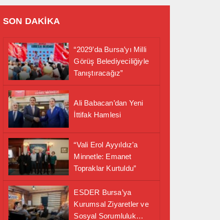
SON DAKİKA
“2029’da Bursa’yı Milli
Görüş Belediyeciliğiyle
Tanıştıracağız”
Ali Babacan’dan Yeni
İttifak Hamlesi
“Vali Erol Ayyıldız’a
Minnetle: Emanet
Topraklar Kurtuldu”
ESDER Bursa’ya
Kurumsal Ziyaretler ve
Sosyal Sorumluluk