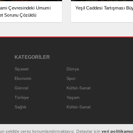
Cami Çevresindeki Umumi
Yeşil Caddesi Tartışması Bü
et Sorunu Çözüldü
KATEGORİLER
Siyaset
Dünya
Ekonomi
Spor
Güncel
Kültür-Sanat
Türkiye
Yaşam
Sağlık
Kültür-Sanat
ygun şekilde çerez konumlandırmaktayız. Detaylar için
veri politikamız