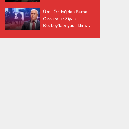
Alanında Önemli İş
Birliği Adımı
Ümit Özdağ’dan Bursa
Cezaevine Ziyaret:
Bozbey’le Siyasi İklim
Masaya Yatırıldı