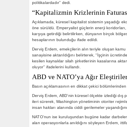
politikalardadır” dedi.
“Kapitalizmin Krizlerinin Fatura
Açıklamada, küresel kapitalist sistemin yaşadığı eko
öne sürüldü. Emperyalist güçlerin enerji koridorları, t
karşıya getirdiği belirtilirken, dünyanın birçok bö
hesaplarının bulunduğu ifade edildi.
Derviş Erdem, emekçilerin alın teriyle oluşan kamu 
sanayisine aktarıldığını belirterek, “İşçinin ücret
kesilen kaynaklar silah şirketlerinin kasalarına aktar
oluyor” ifadelerini kullandı.
ABD ve NATO’ya Ağır Eleştirile
Basın açıklamasının en dikkat çekici bölümlerinden 
Derviş Erdem, ABD’nin küresel ölçekte izlediği dış pol
ileri sürerek, Washington yönetiminin otoriter reji
insan hakları alanında ciddi gerilemeler yaşandığın
NATO’nun ise kuruluşundan bugüne kadar darbeler, i
alan operasyonlarla anıldığını söyleyen Erdem, ittif