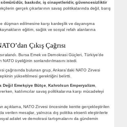
ömürüdür, baskıdır, iş cinayetleridir, güvencesizliktir
kçilerin gerçek çıkarlarının savaş politikalarında değil, barış
ine düşman edilmesine karşı kardeşlik ve dayanışma
kaynakların eğitim, sağlık ve sosyal refah alanlarına
NATO’dan Çıkış Çağrısı
 sıralandı. Bursa Emek ve Demokrasi Güçleri, Türkiye’de
 NATO üyeliğinin sonlandırılmasını istedi.
si çağrısında bulunan grup, Ankara’daki NATO Zirvesi
kinin yükseltilmesi gerektiğini belirtti.
a Değil Emekçiye Bütçe
,
Kahrolsun Emperyalizm
,
rerken, katılımcılar savaş politikalarına karşı mücadeleyi
n açıklama, NATO Zirvesi öncesinde kentte gerçekleştirilen
a verilen mesajlar, yalnızca dış politika eksenli eleştirilerle
osyal adalet ve demokrasi tartışmalarını da gündemin