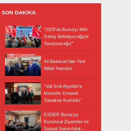
SON DAKİKA
“2029’da Bursa’yı Milli
Görüş Belediyeciliğiyle
Tanıştıracağız”
Ali Babacan’dan Yeni
İttifak Hamlesi
“Vali Erol Ayyıldız’a
Minnetle: Emanet
Topraklar Kurtuldu”
ESDER Bursa’ya
Kurumsal Ziyaretler ve
Sosyal Sorumluluk