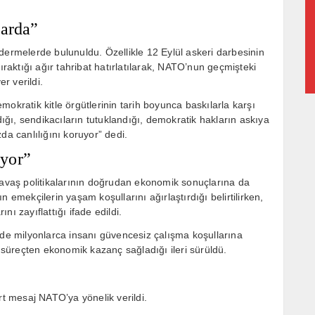
larda”
dermelerde bulunuldu. Özellikle 12 Eylül askeri darbesinin
aktığı ağır tahribat hatırlatılarak, NATO’nun geçmişteki
er verildi.
okratik kitle örgütlerinin tarih boyunca baskılarla karşı
dığı, sendikacıların tutuklandığı, demokratik hakların askıya
da canlılığını koruyor” dedi.
üyor”
vaş politikalarının doğrudan ekonomik sonuçlarına da
 emekçilerin yaşam koşullarını ağırlaştırdığı belirtilirken,
ı zayıflattığı ifade edildi.
 de milyonlarca insanı güvencesiz çalışma koşullarına
süreçten ekonomik kazanç sağladığı ileri sürüldü.
 mesaj NATO’ya yönelik verildi.