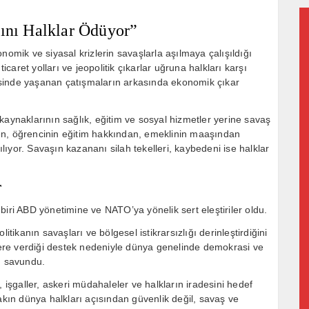
sını Halklar Ödüyor”
nomik ve siyasal krizlerin savaşlarla aşılmaya çalışıldığı
icaret yolları ve jeopolitik çıkarlar uğruna halkları karşı
lgesinde yaşanan çatışmaların arkasında ekonomik çıkar
kaynaklarının sağlık, eğitim ve sosyal hizmetler yerine savaş
inden, öğrencinin eğitim hakkından, emeklinin maaşından
ılıyor. Savaşın kazananı silah tekelleri, kaybedeni ise halklar
r
biri ABD yönetimine ve NATO’ya yönelik sert eleştiriler oldu.
itikanın savaşları ve bölgesel istikrarsızlığı derinleştirdiğini
mlere verdiği destek nedeniyle dünya genelinde demokrasi ve
ı savundu.
şgaller, askeri müdahaleler ve halkların iradesini hedef
akın dünya halkları açısından güvenlik değil, savaş ve