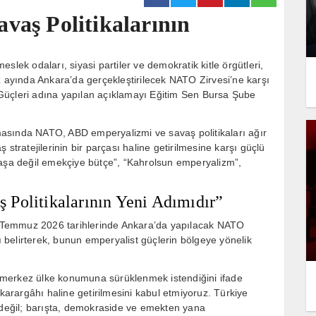
vaş Politikalarının
slek odaları, siyasi partiler ve demokratik kitle örgütleri,
yında Ankara’da gerçekleştirilecek NATO Zirvesi’ne karşı
Güçleri adına yapılan açıklamayı Eğitim Sen Bursa Şube
lamasında NATO, ABD emperyalizmi ve savaş politikaları ağır
aş stratejilerinin bir parçası haline getirilmesine karşı güçlü
vaşa değil emekçiye bütçe”, “Kahrolsun emperyalizm”,
 Politikalarının Yeni Adımıdır”
 Temmuz 2026 tarihlerinde Ankara’da yapılacak NATO
nı belirterek, bunun emperyalist güçlerin bölgeye yönelik
 merkez ülke konumuna sürüklenmek istendiğini ifade
 karargâhı haline getirilmesini kabul etmiyoruz. Türkiye
a değil; barışta, demokraside ve emekten yana