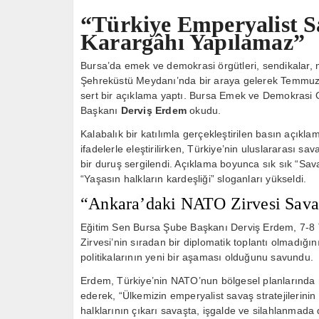
“Türkiye Emperyalist Sa
Karargâhı Yapılamaz”
Bursa’da emek ve demokrasi örgütleri, sendikalar, me
Şehreküstü Meydanı’nda bir araya gelerek Temmuz a
sert bir açıklama yaptı. Bursa Emek ve Demokrasi 
Başkanı
Derviş Erdem
okudu.
Kalabalık bir katılımla gerçekleştirilen basın açık
ifadelerle eleştirilirken, Türkiye’nin uluslararası sav
bir duruş sergilendi. Açıklama boyunca sık sık “Sa
“Yaşasın halkların kardeşliği” sloganları yükseldi.
“Ankara’daki NATO Zirvesi Savaş
Eğitim Sen Bursa Şube Başkanı Derviş Erdem, 7-8
Zirvesi’nin sıradan bir diplomatik toplantı olmadığı
politikalarının yeni bir aşaması olduğunu savundu.
Erdem, Türkiye’nin NATO’nun bölgesel planlarında
ederek, “Ülkemizin emperyalist savaş stratejilerinin
halklarının çıkarı savaşta, işgalde ve silahlanmad