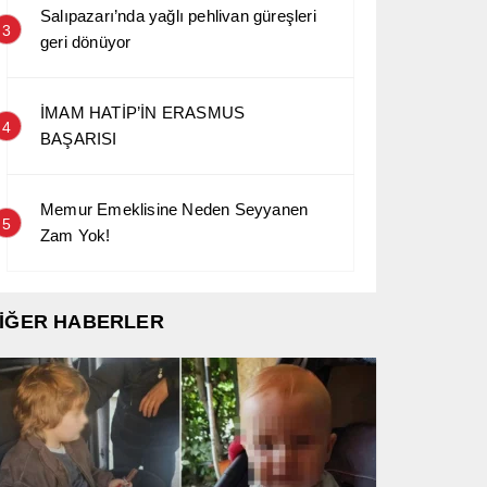
Salıpazarı’nda yağlı pehlivan güreşleri
3
geri dönüyor
İMAM HATİP’İN ERASMUS
4
BAŞARISI
Memur Emeklisine Neden Seyyanen
5
Zam Yok!
İĞER HABERLER