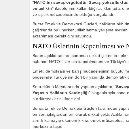
“
NATO bir savaş örgütüdür. Savaş yoksulluktur, s
ve açlıktır
” ifadelerinin kullanıldığı açıklamada, eme
ve eşitlik mücadelesinde olduğu vurgulandı.
Bursa Emek ve Demokrasi Güçleri, halkların birbir
çağrısında bulunurken, silahlanma yarışına ayrılan 
aktarılması gerektiğini savundu.
NATO Üslerinin Kapatılması ve 
Basın açıklamasının sonunda dikkat çeken talepler
bulunan NATO üslerinin kapatılmasını ve Türkiye’nin
Emek, demokrasi ve barış mücadelesinin büyütülme
öncesinde Türkiye’nin dört bir yanında demokratik tep
Şehreküstü Meydanı’nda yapılan açıklama, “
Savaş
Yaşasın Halkların Kardeşliği
” sloganlarıyla sona e
sürdüreceklerini ifade etti.
Bursa Emek ve Demokrasi Güçleri tarafından yapıla
en sert çıkışlardan biri olarak dikkat çekti. Açıklamad
sınırlı kalmayıp ekonomik kriz, emek mücadelesi, s
merkezine taşıdı.