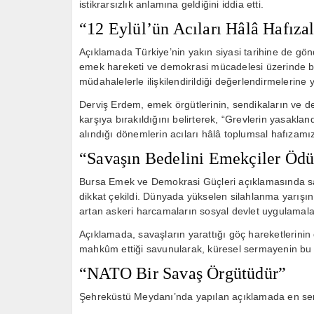
istikrarsızlık anlamına geldiğini iddia etti.
“12 Eylül’ün Acıları Hâlâ Hafıza
Açıklamada Türkiye’nin yakın siyasi tarihine de gön
emek hareketi ve demokrasi mücadelesi üzerinde bır
müdahalelerle ilişkilendirildiği değerlendirmelerine y
Derviş Erdem, emek örgütlerinin, sendikaların ve dem
karşıya bırakıldığını belirterek, “Grevlerin yasaklan
alındığı dönemlerin acıları hâlâ toplumsal hafızamız
“Savaşın Bedelini Emekçiler Öd
Bursa Emek ve Demokrasi Güçleri açıklamasında sa
dikkat çekildi. Dünyada yükselen silahlanma yarışının
artan askeri harcamaların sosyal devlet uygulamaların
Açıklamada, savaşların yarattığı göç hareketlerinin
mahkûm ettiği savunularak, küresel sermayenin bu 
“NATO Bir Savaş Örgütüdür”
Şehreküstü Meydanı’nda yapılan açıklamada en sert