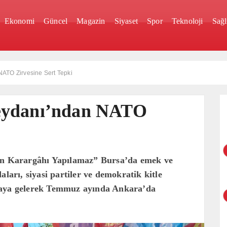
Ekonomi
Güncel
Magazin
Siyaset
Spor
Teknoloji
Sağl
ATO Zirvesine Sert Tepki
eydanı’ndan NATO
nın Karargâhı Yapılamaz” Bursa’da emek ve
aları, siyasi partiler ve demokratik kitle
raya gelerek Temmuz ayında Ankara’da