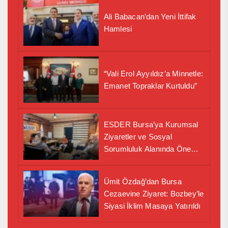
Ali Babacan’dan Yeni İttifak
Hamlesi
“Vali Erol Ayyıldız’a Minnetle:
Emanet Topraklar Kurtuldu”
ESDER Bursa’ya Kurumsal
Ziyaretler ve Sosyal
Sorumluluk Alanında Önemli
İş Birliği Adımı
Ümit Özdağ’dan Bursa
Cezaevine Ziyaret: Bozbey’le
Siyasi İklim Masaya Yatırıldı