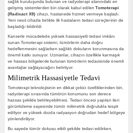
sağlık kuruluşunda bulunan ve radyoterapi alanındaki en
gelişmiş sistemlerden biri olarak kabul edilen
Tomoterapi
(Radixact X9)
cihazı, hastanede hizmet vermeye başladı.
Yeni nesil cihazla birlikte ilk hastaların tedavi süreçlerinin de
başladığı bildirildi.
Kanserle mücadelede yüksek hassasiyetli tedavi imkânı
sunan Tomoterapi sistemi, tümörlerin daha doğru
hedeflenmesini sağlarken sağlıklı dokuların korunmasına da
önemli katkı sunuyor. Uzmanlar, cihazın özellikle karmaşık
ve hassas bölgelerde bulunan tümörlerin tedavisinde önemli
avantajlar sağlayacağını belirtiyor.
Milimetrik Hassasiyetle Tedavi
Tomoterapi teknolojisinin en dikkat çekici özelliklerinden biri,
radyoterapi sırasında tümörün konumunu son derece
hassas şekilde belirleyebilmesi. Tedavi öncesi yapılan ileri
görüntüleme sayesinde tümör milimetrik doğrulukla tespit
ediliyor ve yüksek dozda radyasyon doğrudan hedef bölgeye
yönlendiriliyor.
Bu sayede tümör dokusu etkili şekilde tedavi edilirken,