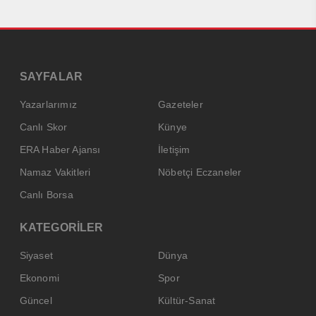
SAYFALAR
Yazarlarımız
Gazeteler
Canlı Skor
Künye
ERA Haber Ajansı
İletişim
Namaz Vakitleri
Nöbetçi Eczaneler
Canlı Borsa
KATEGORİLER
Siyaset
Dünya
Ekonomi
Spor
Güncel
Kültür-Sanat