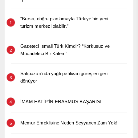
“Bursa, doğru planlamayla Türkiye’nin yeni
1
turizm merkezi olabilir.”
Gazeteci İsmail Türk Kimdir? “Korkusuz ve
2
Mücadeleci Bir Kalem”
Salıpazarı’nda yağlı pehlivan güreşleri geri
3
dönüyor
İMAM HATİP’İN ERASMUS BAŞARISI
4
Memur Emeklisine Neden Seyyanen Zam Yok!
5