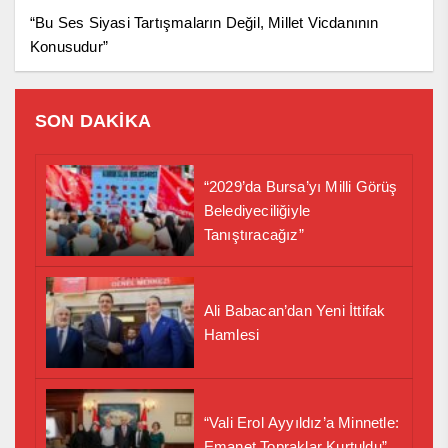
“Bu Ses Siyasi Tartışmaların Değil, Millet Vicdanının
Konusudur”
SON DAKİKA
“2029’da Bursa’yı Milli Görüş
Belediyeciliğiyle
Tanıştıracağız”
Ali Babacan’dan Yeni İttifak
Hamlesi
“Vali Erol Ayyıldız’a Minnetle:
Emanet Topraklar Kurtuldu”