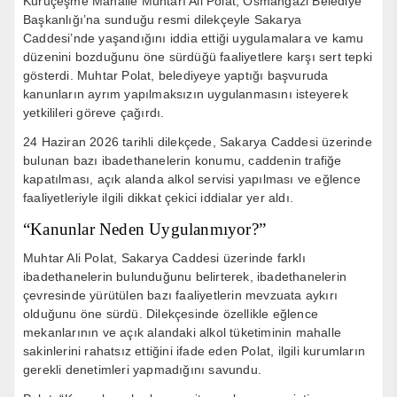
Kuruçeşme Mahalle Muhtarı Ali Polat, Osmangazi Belediye
Başkanlığı’na sunduğu resmi dilekçeyle Sakarya
Caddesi’nde yaşandığını iddia ettiği uygulamalara ve kamu
düzenini bozduğunu öne sürdüğü faaliyetlere karşı sert tepki
gösterdi. Muhtar Polat, belediyeye yaptığı başvuruda
kanunların ayrım yapılmaksızın uygulanmasını isteyerek
yetkilileri göreve çağırdı.
24 Haziran 2026 tarihli dilekçede, Sakarya Caddesi üzerinde
bulunan bazı ibadethanelerin konumu, caddenin trafiğe
kapatılması, açık alanda alkol servisi yapılması ve eğlence
faaliyetleriyle ilgili dikkat çekici iddialar yer aldı.
“Kanunlar Neden Uygulanmıyor?”
Muhtar Ali Polat, Sakarya Caddesi üzerinde farklı
ibadethanelerin bulunduğunu belirterek, ibadethanelerin
çevresinde yürütülen bazı faaliyetlerin mevzuata aykırı
olduğunu öne sürdü. Dilekçesinde özellikle eğlence
mekanlarının ve açık alandaki alkol tüketiminin mahalle
sakinlerini rahatsız ettiğini ifade eden Polat, ilgili kurumların
gerekli denetimleri yapmadığını savundu.