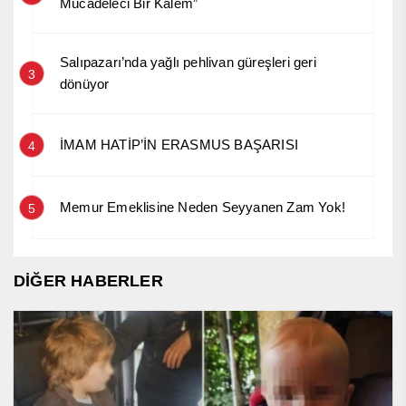
Mücadeleci Bir Kalem”
Salıpazarı’nda yağlı pehlivan güreşleri geri
3
dönüyor
İMAM HATİP’İN ERASMUS BAŞARISI
4
Memur Emeklisine Neden Seyyanen Zam Yok!
5
DİĞER HABERLER