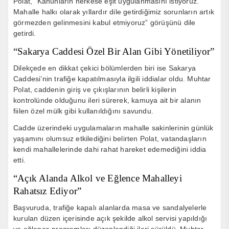
Polat, “Kanunların herkese eşit uygulanmasını istiyoruz.
Mahalle halkı olarak yıllardır dile getirdiğimiz sorunların artık
görmezden gelinmesini kabul etmiyoruz” görüşünü dile
getirdi.
“Sakarya Caddesi Özel Bir Alan Gibi Yönetiliyor”
Dilekçede en dikkat çekici bölümlerden biri ise Sakarya
Caddesi’nin trafiğe kapatılmasıyla ilgili iddialar oldu. Muhtar
Polat, caddenin giriş ve çıkışlarının belirli kişilerin
kontrolünde olduğunu ileri sürerek, kamuya ait bir alanın
fiilen özel mülk gibi kullanıldığını savundu.
Cadde üzerindeki uygulamaların mahalle sakinlerinin günlük
yaşamını olumsuz etkilediğini belirten Polat, vatandaşların
kendi mahallelerinde dahi rahat hareket edemediğini iddia
etti.
“Açık Alanda Alkol ve Eğlence Mahalleyi
Rahatsız Ediyor”
Başvuruda, trafiğe kapalı alanlarda masa ve sandalyelerle
kurulan düzen içerisinde açık şekilde alkol servisi yapıldığı
ve eğlence programları düzenlendiği ileri sürüldü. Muhtar