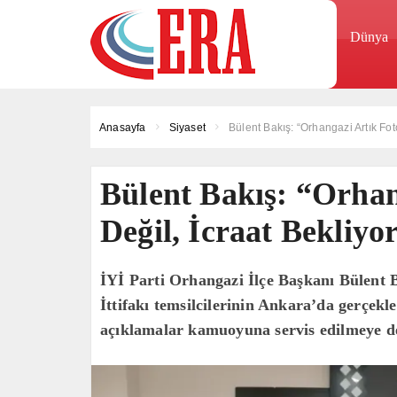
Dünya
Anasayfa
Siyaset
Bülent Bakış: “Orhangazi Artık Foto
Bülent Bakış: “Orhan
Değil, İcraat Bekliyo
İYİ Parti Orhangazi İlçe Başkanı Bülent
İttifakı temsilcilerinin Ankara’da gerçekle
açıklamalar kamuoyuna servis edilmeye d