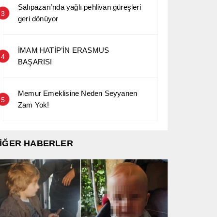
Salıpazarı’nda yağlı pehlivan güreşleri
3
geri dönüyor
İMAM HATİP’İN ERASMUS
4
BAŞARISI
Memur Emeklisine Neden Seyyanen
5
Zam Yok!
İĞER HABERLER