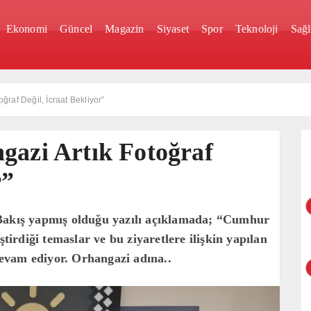
Ekonomi
Güncel
Magazin
Siyaset
Spor
Teknoloji
Sağl
ğraf Değil, İcraat Bekliyor”
gazi Artık Fotoğraf
r”
 Bakış yapmış olduğu yazılı açıklamada; “Cumhur
ştirdiği temaslar ve bu ziyaretlere ilişkin yapılan
evam ediyor. Orhangazi adına..