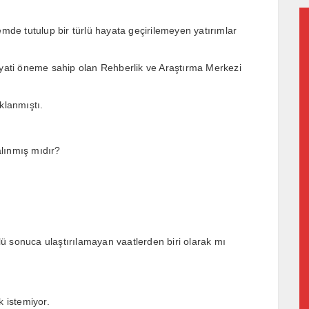
emde tutulup bir türlü hayata geçirilemeyen yatırımlar
hayati öneme sahip olan Rehberlik ve Araştırma Merkezi
klanmıştı.
alınmış mıdır?
rlü sonuca ulaştırılamayan vaatlerden biri olarak mı
k istemiyor.