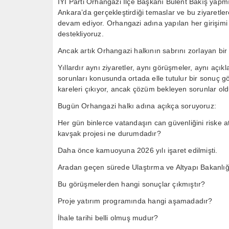
İYİ Parti Orhangazi İlçe Başkanı Bülent Bakış yapmış
Ankara’da gerçekleştirdiği temaslar ve bu ziyaretle
devam ediyor. Orhangazi adına yapılan her girişimi 
destekliyoruz.
Ancak artık Orhangazi halkının sabrını zorlayan bir 
Yıllardır aynı ziyaretler, aynı görüşmeler, aynı açık
sorunları konusunda ortada elle tutulur bir sonuç g
kareleri çıkıyor, ancak çözüm bekleyen sorunlar ol
Bugün Orhangazi halkı adına açıkça soruyoruz:
Her gün binlerce vatandaşın can güvenliğini riske at
kavşak projesi ne durumdadır?
Daha önce kamuoyuna 2026 yılı işaret edilmişti.
Aradan geçen sürede Ulaştırma ve Altyapı Bakanlığı
Bu görüşmelerden hangi sonuçlar çıkmıştır?
Proje yatırım programında hangi aşamadadır?
İhale tarihi belli olmuş mudur?