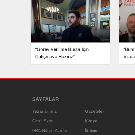
“Görev Verilirse Bursa İçin
“Burs
Çalışmaya Hazırız”
Vicda
SAYFALAR
Yazarlarımız
Gazeteler
Canlı Skor
Künye
ERA Haber Ajansı
İletişim