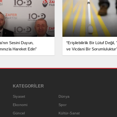
a’nın Sesini Duyun,
“Erişilebilirlik Bir Lütuf Değil,
nınızla Hareket Edin”
ve Vicdani Bir Sorumluluktur
KATEGORİLER
Siyaset
Dünya
Ekonomi
Spor
Güncel
Kültür-Sanat