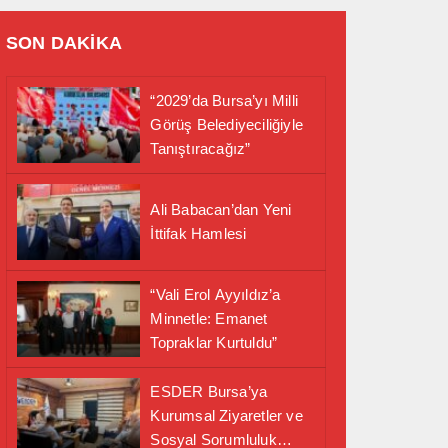
SON DAKİKA
“2029’da Bursa’yı Milli
Görüş Belediyeciliğiyle
Tanıştıracağız”
Ali Babacan’dan Yeni
İttifak Hamlesi
“Vali Erol Ayyıldız’a
Minnetle: Emanet
Topraklar Kurtuldu”
ESDER Bursa’ya
Kurumsal Ziyaretler ve
Sosyal Sorumluluk