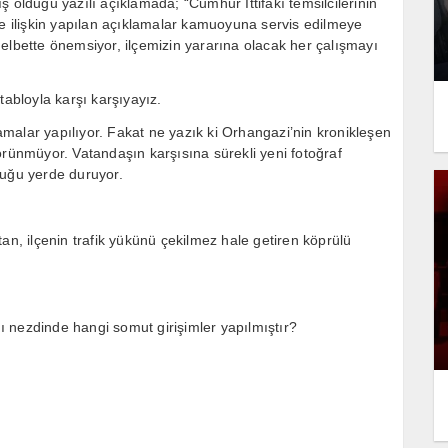
 olduğu yazılı açıklamada; “Cumhur İttifakı temsilcilerinin
re ilişkin yapılan açıklamalar kamuoyuna servis edilmeye
elbette önemsiyor, ilçemizin yararına olacak her çalışmayı
tabloyla karşı karşıyayız.
lamalar yapılıyor. Fakat ne yazık ki Orhangazi’nin kronikleşen
örünmüyor. Vatandaşın karşısına sürekli yeni fotoğraf
duğu yerde duruyor.
an, ilçenin trafik yükünü çekilmez hale getiren köprülü
 nezdinde hangi somut girişimler yapılmıştır?