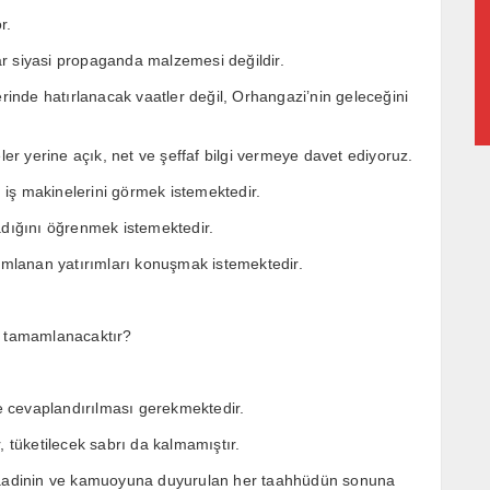
r.
r siyasi propaganda malzemesi değildir.
nde hatırlanacak vaatler değil, Orhangazi’nin geleceğini
ler yerine açık, net ve şeffaf bilgi vermeye davet ediyoruz.
, iş makinelerini görmek istemektedir.
adığını öğrenmek istemektedir.
mamlanan yatırımları konuşmak istemektedir.
 tamamlanacaktır?
le cevaplandırılması gerekmektedir.
tüketilecek sabrı da kalmamıştır.
 vaadinin ve kamuoyuna duyurulan her taahhüdün sonuna