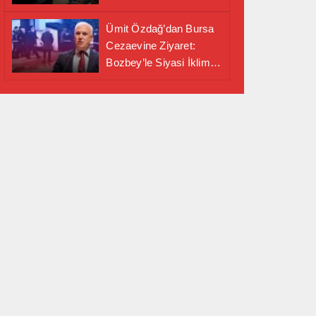
Alanında Önemli İş
Birliği Adımı
Ümit Özdağ’dan Bursa
Cezaevine Ziyaret:
Bozbey’le Siyasi İklim
Masaya Yatırıldı