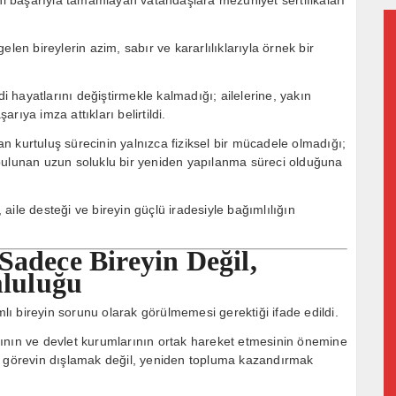
len bireylerin azim, sabır ve kararlılıklarıyla örnek bir
di hayatlarını değiştirmekle kalmadığı; ailelerine, yakın
ıya imza attıkları belirtildi.
 kurtuluş sürecinin yalnızca fiziksel bir mücadele olmadığı;
bulunan uzun soluklu bir yeniden yapılanma süreci olduğuna
ile desteği ve bireyin güçlü iradesiyle bağımlılığın
Sadece Bireyin Değil,
luluğu
ı bireyin sorunu olarak görülmemesi gerektiği ifade edildi.
larının ve devlet kurumlarının ortak hareket etmesinin önemine
k görevin dışlamak değil, yeniden topluma kazandırmak