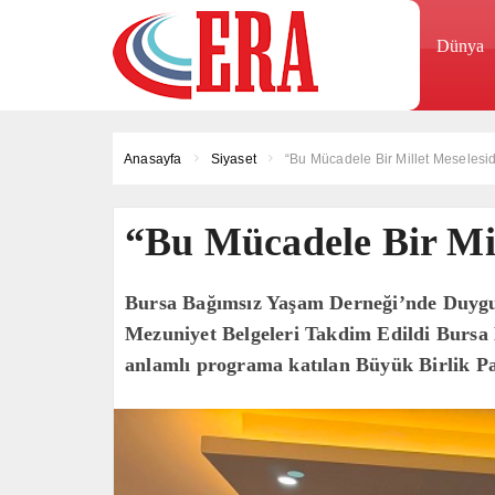
Dünya
Anasayfa
Siyaset
“Bu Mücadele Bir Millet Meselesid
“Bu Mücadele Bir Mil
Bursa Bağımsız Yaşam Derneği’nde Duygu 
Mezuniyet Belgeleri Takdim Edildi Bursa
anlamlı programa katılan Büyük Birlik Pa