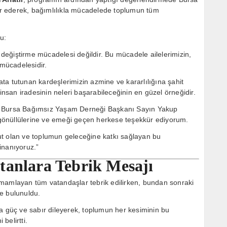
r ederek, bağımlılıkla mücadelede toplumun tüm
.
u:
ı değiştirme mücadelesi değildir. Bu mücadele ailelerimizin,
mücadelesidir.
ta tutunan kardeşlerimizin azmine ve kararlılığına şahit
 insan iradesinin neleri başarabileceğinin en güzel örneğidir.
en Bursa Bağımsız Yaşam Derneği Başkanı Sayın Yakup
gönüllülerine ve emeği geçen herkese teşekkür ediyorum.
ut olan ve toplumun geleceğine katkı sağlayan bu
inanıyoruz.”
tanlara Tebrik Mesajı
amamlayan tüm vatandaşlar tebrik edilirken, bundan sonraki
e bulunuldu.
a güç ve sabır dileyerek, toplumun her kesiminin bu
belirtti.