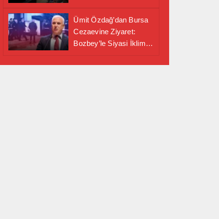
Alanında Önemli İş
Birliği Adımı
Ümit Özdağ’dan Bursa
Cezaevine Ziyaret:
Bozbey’le Siyasi İklim
Masaya Yatırıldı