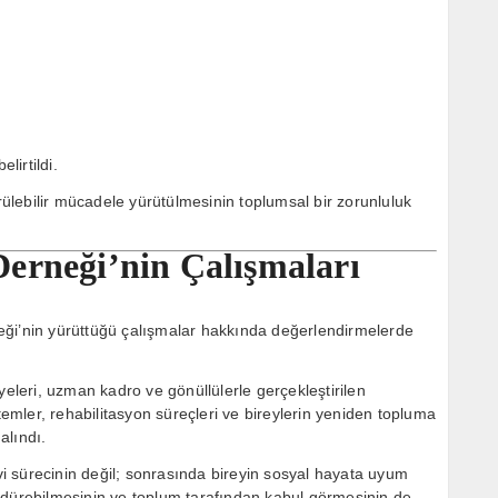
lirtildi.
ürülebilir mücadele yürütülmesinin toplumsal bir zorunluluk
erneği’nin Çalışmaları
’nin yürüttüğü çalışmalar hakkında değerlendirmelerde
yeleri, uzman kadro ve gönüllülerle gerçekleştirilen
mler, rehabilitasyon süreçleri ve bireylerin yeniden topluma
alındı.
 sürecinin değil; sonrasında bireyin sosyal hayata uyum
rdürebilmesinin ve toplum tarafından kabul görmesinin de