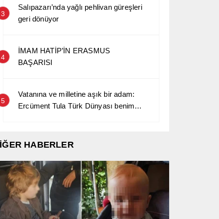
Salıpazarı’nda yağlı pehlivan güreşleri
3
geri dönüyor
İMAM HATİP’İN ERASMUS
4
BAŞARISI
Vatanına ve milletine aşık bir adam:
5
Ercüment Tula Türk Dünyası benim
kara sevdamdır…
İĞER HABERLER