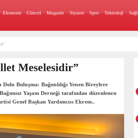
Ekonomi
Güncel
Magazin
Siyaset
Spor
Teknoloji
Sağl
ir”
let Meselesidir”
Dolu Buluşma: Bağımlılığı Yenen Bireylere
 Bağımsız Yaşam Derneği tarafından düzenlenen
rtisi Genel Başkan Yardımcısı Ekrem..