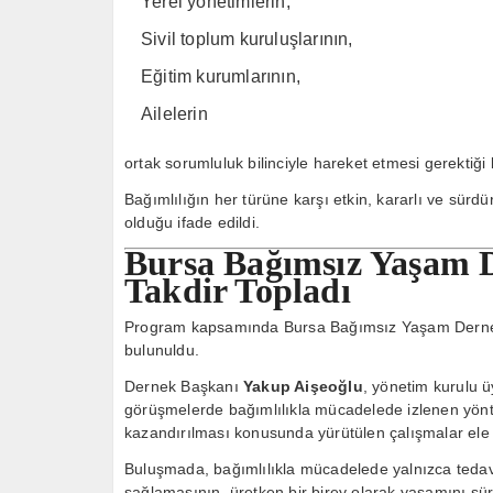
Yerel yönetimlerin,
Sivil toplum kuruluşlarının,
Eğitim kurumlarının,
Ailelerin
ortak sorumluluk bilinciyle hareket etmesi gerektiği be
Bağımlılığın her türüne karşı etkin, kararlı ve sürd
olduğu ifade edildi.
Bursa Bağımsız Yaşam D
Takdir Topladı
Program kapsamında Bursa Bağımsız Yaşam Derneği
bulunuldu.
Dernek Başkanı
Yakup Aişeoğlu
, yönetim kurulu ü
görüşmelerde bağımlılıkla mücadelede izlenen yönte
kazandırılması konusunda yürütülen çalışmalar ele 
Buluşmada, bağımlılıkla mücadelede yalnızca tedavi
sağlamasının, üretken bir birey olarak yaşamını sü