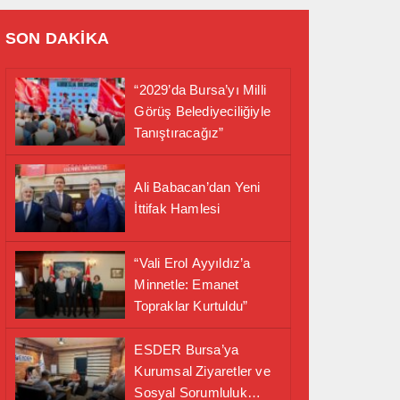
SON DAKİKA
“2029’da Bursa’yı Milli
Görüş Belediyeciliğiyle
Tanıştıracağız”
Ali Babacan’dan Yeni
İttifak Hamlesi
“Vali Erol Ayyıldız’a
Minnetle: Emanet
Topraklar Kurtuldu”
ESDER Bursa’ya
Kurumsal Ziyaretler ve
Sosyal Sorumluluk