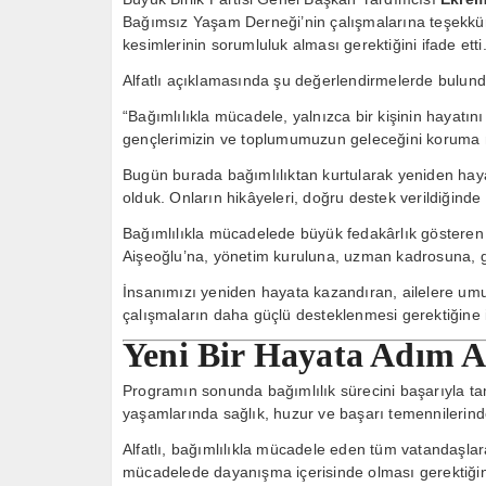
Bağımsız Yaşam Derneği’nin çalışmalarına teşekkü
kesimlerinin sorumluluk alması gerektiğini ifade etti
Alfatlı açıklamasında şu değerlendirmelerde bulund
“Bağımlılıkla mücadele, yalnızca bir kişinin hayatın
gençlerimizin ve toplumumuzun geleceğini koruma 
Bugün burada bağımlılıktan kurtularak yeniden haya
olduk. Onların hikâyeleri, doğru destek verildiğinde
Bağımlılıkla mücadelede büyük fedakârlık göster
Aişeoğlu’na, yönetim kuruluna, uzman kadrosuna, 
İnsanımızı yeniden hayata kazandıran, ailelere um
çalışmaların daha güçlü desteklenmesi gerektiğine 
Yeni Bir Hayata Adım A
Programın sonunda bağımlılık sürecini başarıyla t
yaşamlarında sağlık, huzur ve başarı temennilerind
Alfatlı, bağımlılıkla mücadele eden tüm vatandaşlar
mücadelede dayanışma içerisinde olması gerektiğini 