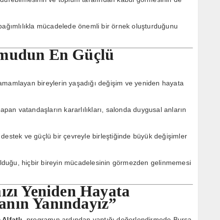
 bağımlılıkla mücadelede önemli bir örnek oluşturduğunu
Umudun En Güçlü
tamamlayan bireylerin yaşadığı değişim ve yeniden hayata
yapan vatandaşların kararlılıkları, salonda duygusal anların
destek ve güçlü bir çevreyle birleştiğinde büyük değişimler
lduğu, hiçbir bireyin mücadelesinin görmezden gelinmemesi
mızı Yeniden Hayata
anın Yanındayız”
Alfatlı
, programın ardından yaptığı değerlendirmede Bursa