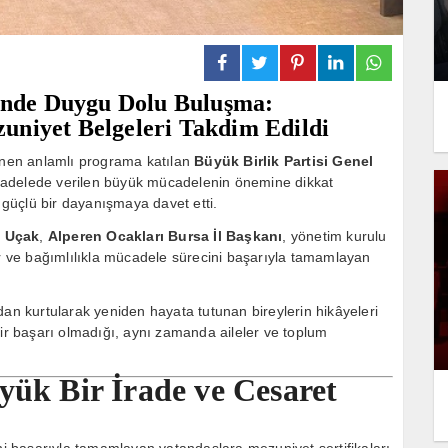
’nde Duygu Dolu Buluşma:
zuniyet Belgeleri Takdim Edildi
nen anlamlı programa katılan
Büyük Birlik Partisi Genel
ücadelede verilen büyük mücadelenin önemine dikkat
güçlü bir dayanışmaya davet etti.
h Uçak
,
Alperen Ocakları Bursa İl Başkanı
, yönetim kurulu
er ve bağımlılıkla mücadele sürecini başarıyla tamamlayan
dan kurtularak yeniden hayata tutunan bireylerin hikâyeleri
bir başarı olmadığı, aynı zamanda aileler ve toplum
yük Bir İrade ve Cesaret
 başarıyla tamamlayan vatandaşlara mezuniyet sertifikaları