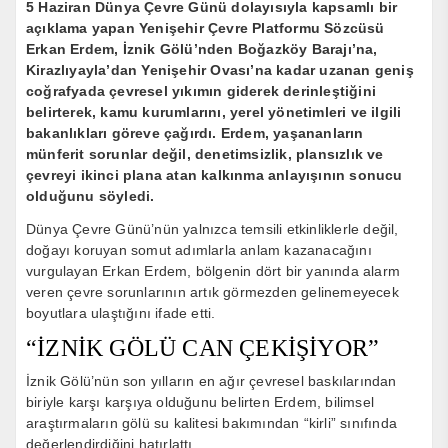
5 Haziran Dünya Çevre Günü dolayısıyla kapsamlı bir
açıklama yapan Yenişehir Çevre Platformu Sözcüsü
Erkan Erdem, İznik Gölü’nden Boğazköy Barajı’na,
Kirazlıyayla’dan Yenişehir Ovası’na kadar uzanan geniş
coğrafyada çevresel yıkımın giderek derinleştiğini
belirterek, kamu kurumlarını, yerel yönetimleri ve ilgili
bakanlıkları göreve çağırdı. Erdem, yaşananların
münferit sorunlar değil, denetimsizlik, plansızlık ve
çevreyi ikinci plana atan kalkınma anlayışının sonucu
olduğunu söyledi.
Dünya Çevre Günü’nün yalnızca temsili etkinliklerle değil,
doğayı koruyan somut adımlarla anlam kazanacağını
vurgulayan Erkan Erdem, bölgenin dört bir yanında alarm
veren çevre sorunlarının artık görmezden gelinemeyecek
boyutlara ulaştığını ifade etti.
“İZNİK GÖLÜ CAN ÇEKİŞİYOR”
İznik Gölü’nün son yılların en ağır çevresel baskılarından
biriyle karşı karşıya olduğunu belirten Erdem, bilimsel
araştırmaların gölü su kalitesi bakımından “kirli” sınıfında
değerlendirdiğini hatırlattı.