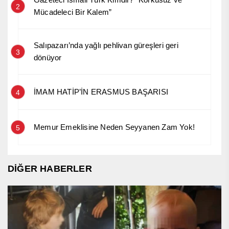
2
Mücadeleci Bir Kalem”
Salıpazarı’nda yağlı pehlivan güreşleri geri
3
dönüyor
İMAM HATİP’İN ERASMUS BAŞARISI
4
Memur Emeklisine Neden Seyyanen Zam Yok!
5
DİĞER HABERLER