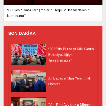
“Bu Ses Siyasi Tartışmaların Değil, Millet Vicdanının
Konusudur”
SON DAKİKA
“2029’da Bursa’yı Milli Görüş
Belediyeciliğiyle
Tanıştıracağız”
Ali Babacan’dan Yeni İttifak
Hamlesi
“Vali Erol Ayyıldız’a Minnetle: