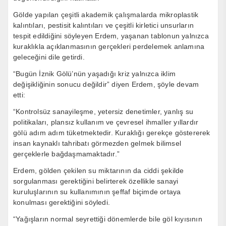
Gölde yapılan çeşitli akademik çalışmalarda mikroplastik
kalıntıları, pestisit kalıntıları ve çeşitli kirletici unsurların
tespit edildiğini söyleyen Erdem, yaşanan tablonun yalnızca
kuraklıkla açıklanmasının gerçekleri perdelemek anlamına
geleceğini dile getirdi.
“Bugün İznik Gölü’nün yaşadığı kriz yalnızca iklim
değişikliğinin sonucu değildir” diyen Erdem, şöyle devam
etti:
“Kontrolsüz sanayileşme, yetersiz denetimler, yanlış su
politikaları, plansız kullanım ve çevresel ihmaller yıllardır
gölü adım adım tüketmektedir. Kuraklığı gerekçe göstererek
insan kaynaklı tahribatı görmezden gelmek bilimsel
gerçeklerle bağdaşmamaktadır.”
Erdem, gölden çekilen su miktarının da ciddi şekilde
sorgulanması gerektiğini belirterek özellikle sanayi
kuruluşlarının su kullanımının şeffaf biçimde ortaya
konulması gerektiğini söyledi.
“Yağışların normal seyrettiği dönemlerde bile göl kıyısının