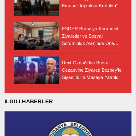
Emanet Topraklar Kurtuldu”
ESDER Bursa’ya Kurumsal
Ziyaretler ve Sosyal
Sorumluluk Alanında Önemli
İş Birliği Adımı
Ümit Özdağ’dan Bursa
Cezaevine Ziyaret: Bozbey’le
Siyasi İklim Masaya Yatırıldı
İLGİLİ HABERLER