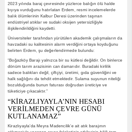
2023 yılında baraj çevresinde yüzlerce balığın ölü halde
kıyıya vurduğunu hatırlatan Erdem, resmi incelemelerde
balık ölümlerinin Kalbur Deresi üzerinden taşınan
endüstriyel atıklar ve sudaki oksijen yetersizliğiyle
ilişkilendirildiğini kaydetti.
Üniversiteler tarafından yürütülen akademik çalışmaların da
havzadaki su kalitesinin alarm verdiğini ortaya koyduğunu
belirten Erdem, şu değerlendirmede bulundu:
“Boğazköy Barajı yalnızca bir su kütlesi değildir. On binlerce
dönüm tarım arazisinin can damarıdır. Buradaki kirlilik
sadece balıkları değil, çiftçiyi, üretimi, gıda güvenliğini ve
halk sağlığını da tehdit etmektedir. Sulama suyunun niteliği
bozulduğunda bunun faturası doğrudan üreticiye ve
tüketiciye çıkacaktır.”
“KİRAZLIYAYLA’NIN HESABI
VERİLMEDEN ÇEVRE GÜNÜ
KUTLANAMAZ”
Kirazlıyayla’da Meyra Madencilik’e ait atık barajının
çökmesiyle yaşanan çevre felaketinin etkilerinin hâlâ tam