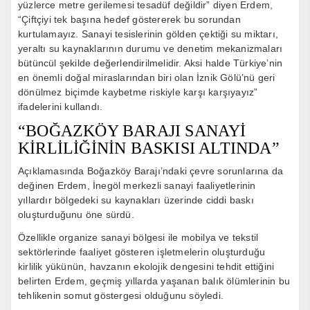
yüzlerce metre gerilemesi tesadüf değildir” diyen Erdem,
“Çiftçiyi tek başına hedef göstererek bu sorundan
kurtulamayız. Sanayi tesislerinin gölden çektiği su miktarı,
yeraltı su kaynaklarının durumu ve denetim mekanizmaları
bütüncül şekilde değerlendirilmelidir. Aksi halde Türkiye’nin
en önemli doğal miraslarından biri olan İznik Gölü’nü geri
dönülmez biçimde kaybetme riskiyle karşı karşıyayız”
ifadelerini kullandı.
“BOĞAZKÖY BARAJI SANAYİ
KİRLİLİĞİNİN BASKISI ALTINDA”
Açıklamasında Boğazköy Barajı’ndaki çevre sorunlarına da
değinen Erdem, İnegöl merkezli sanayi faaliyetlerinin
yıllardır bölgedeki su kaynakları üzerinde ciddi baskı
oluşturduğunu öne sürdü.
Özellikle organize sanayi bölgesi ile mobilya ve tekstil
sektörlerinde faaliyet gösteren işletmelerin oluşturduğu
kirlilik yükünün, havzanın ekolojik dengesini tehdit ettiğini
belirten Erdem, geçmiş yıllarda yaşanan balık ölümlerinin bu
tehlikenin somut göstergesi olduğunu söyledi.