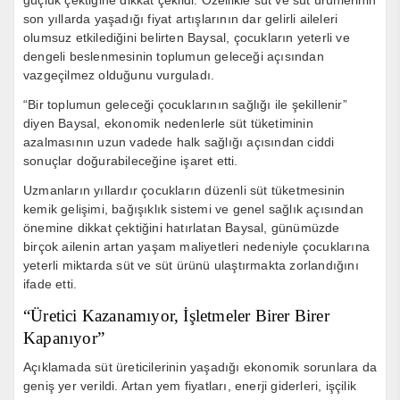
güçlük çektiğine dikkat çekildi. Özellikle süt ve süt ürünlerinin
son yıllarda yaşadığı fiyat artışlarının dar gelirli aileleri
olumsuz etkilediğini belirten Baysal, çocukların yeterli ve
dengeli beslenmesinin toplumun geleceği açısından
vazgeçilmez olduğunu vurguladı.
“Bir toplumun geleceği çocuklarının sağlığı ile şekillenir”
diyen Baysal, ekonomik nedenlerle süt tüketiminin
azalmasının uzun vadede halk sağlığı açısından ciddi
sonuçlar doğurabileceğine işaret etti.
Uzmanların yıllardır çocukların düzenli süt tüketmesinin
kemik gelişimi, bağışıklık sistemi ve genel sağlık açısından
önemine dikkat çektiğini hatırlatan Baysal, günümüzde
birçok ailenin artan yaşam maliyetleri nedeniyle çocuklarına
yeterli miktarda süt ve süt ürünü ulaştırmakta zorlandığını
ifade etti.
“Üretici Kazanamıyor, İşletmeler Birer Birer
Kapanıyor”
Açıklamada süt üreticilerinin yaşadığı ekonomik sorunlara da
geniş yer verildi. Artan yem fiyatları, enerji giderleri, işçilik