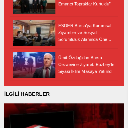
Emanet Topraklar Kurtuldu”
ESDER Bursa’ya Kurumsal
Ziyaretler ve Sosyal
Sorumluluk Alanında Önemli
İş Birliği Adımı
Ümit Özdağ’dan Bursa
Cezaevine Ziyaret: Bozbey’le
Siyasi İklim Masaya Yatırıldı
İLGİLİ HABERLER