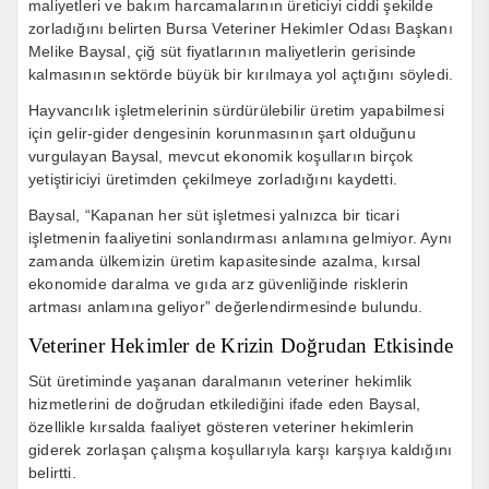
maliyetleri ve bakım harcamalarının üreticiyi ciddi şekilde
zorladığını belirten Bursa Veteriner Hekimler Odası Başkanı
Melike Baysal, çiğ süt fiyatlarının maliyetlerin gerisinde
kalmasının sektörde büyük bir kırılmaya yol açtığını söyledi.
Hayvancılık işletmelerinin sürdürülebilir üretim yapabilmesi
için gelir-gider dengesinin korunmasının şart olduğunu
vurgulayan Baysal, mevcut ekonomik koşulların birçok
yetiştiriciyi üretimden çekilmeye zorladığını kaydetti.
Baysal, “Kapanan her süt işletmesi yalnızca bir ticari
işletmenin faaliyetini sonlandırması anlamına gelmiyor. Aynı
zamanda ülkemizin üretim kapasitesinde azalma, kırsal
ekonomide daralma ve gıda arz güvenliğinde risklerin
artması anlamına geliyor” değerlendirmesinde bulundu.
Veteriner Hekimler de Krizin Doğrudan Etkisinde
Süt üretiminde yaşanan daralmanın veteriner hekimlik
hizmetlerini de doğrudan etkilediğini ifade eden Baysal,
özellikle kırsalda faaliyet gösteren veteriner hekimlerin
giderek zorlaşan çalışma koşullarıyla karşı karşıya kaldığını
belirtti.