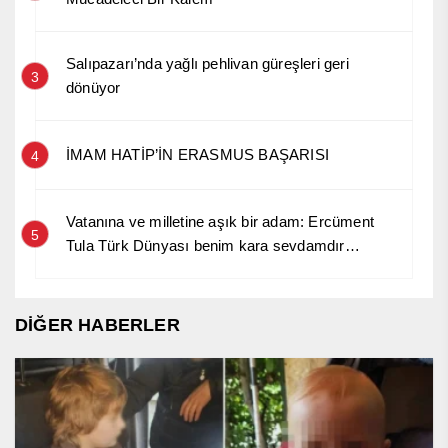
Salıpazarı’nda yağlı pehlivan güreşleri geri
3
dönüyor
İMAM HATİP’İN ERASMUS BAŞARISI
4
Vatanına ve milletine aşık bir adam: Ercüment
5
Tula Türk Dünyası benim kara sevdamdır…
DİĞER HABERLER