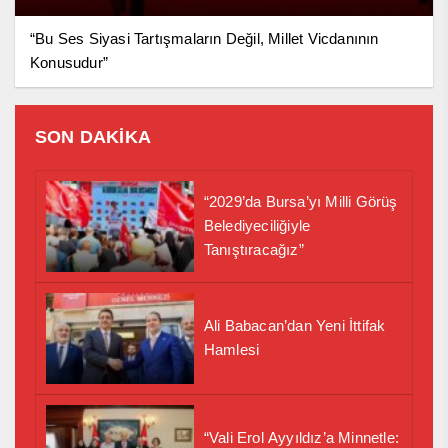
“Bu Ses Siyasi Tartışmaların Değil, Millet Vicdanının
Konusudur”
SON DAKİKA
“2029’da Bursa’yı Milli Görüş
Belediyeciliğiyle
Tanıştıracağız”
Ali Babacan’dan Yeni İttifak
Hamlesi
“Vali Erol Ayyıldız’a Minnetle: