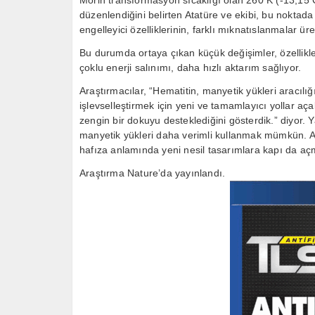
Morin transformasyon sıcaklığı olan 260 K (-13,15 
düzenlendiğini belirten Atatüre ve ekibi, bu noktada
engelleyici özelliklerinin, farklı mıknatıslanmalar ür
Bu durumda ortaya çıkan küçük değişimler, özellikl
çoklu enerji salınımı, daha hızlı aktarım sağlıyor.
Araştırmacılar, “Hematitin, manyetik yükleri aracılı
işlevselleştirmek için yeni ve tamamlayıcı yollar aç
zengin bir dokuyu desteklediğini gösterdik.” diyor. 
manyetik yükleri daha verimli kullanmak mümkün. Atat
hafıza anlamında yeni nesil tasarımlara kapı da a
Araştırma Nature’da yayınlandı.