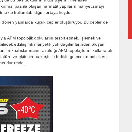
C)’de bu pas dokularının dönüşlerinin yeniden
 kırmızı pas ile oluşan hermatit yapıların manyetizmayı
etmekte kullanılabildiğini ortaya koydu.
e dönen yapılarda küçük cepler oluşturuyor. Bu cepler de
ğıyla AFM topolojik dokularını tespit etmek, işlemek ve
abilecek etkileşimli manyetik yük dağılımlarından oluşan
Yani mıknatıslanmanın azaldığı AFM topolojilerini kullanarak
üre ve ekibinin bu keşfi ile birlikte gelecekte bellek ve
çmış durumda.