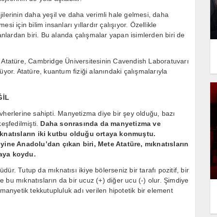
ilerinin daha yeşil ve daha verimli hale gelmesi, daha
i için bilim insanları yıllardır çalışıyor. Özellikle
lardan biri. Bu alanda çalışmalar yapan isimlerden biri de
tatüre, Cambridge Üniversitesinin Cavendish Laboratuvarı
üyor. Atatüre, kuantum fiziği alanındaki çalışmalarıyla
ĞİL
vherlerine sahipti. Manyetizma diye bir şey olduğu, bazı
keşfedilmişti.
Daha sonrasında da manyetizma ve
knatısların iki kutbu olduğu ortaya konmuştu.
ine Anadolu’dan çıkan biri, Mete Atatüre, mıknatısların
rtaya koydu.
üdür. Tutup da mıknatısı ikiye bölerseniz bir tarafı pozitif, bir
ve bu mıknatısların da bir ucuz (+) diğer ucu (-) olur. Şimdiye
 manyetik tekkutupluluk adı verilen hipotetik bir element