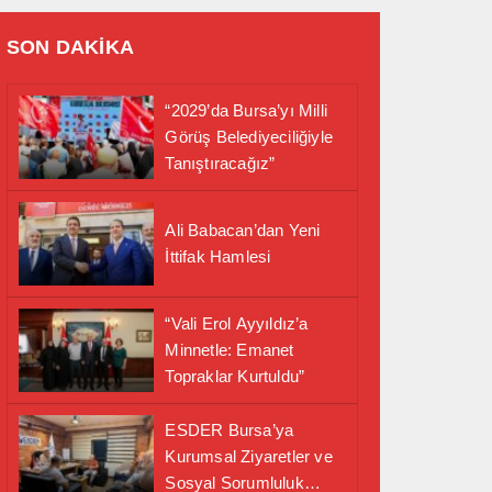
SON DAKİKA
“2029’da Bursa’yı Milli
Görüş Belediyeciliğiyle
Tanıştıracağız”
Ali Babacan’dan Yeni
İttifak Hamlesi
“Vali Erol Ayyıldız’a
Minnetle: Emanet
Topraklar Kurtuldu”
ESDER Bursa’ya
Kurumsal Ziyaretler ve
Sosyal Sorumluluk