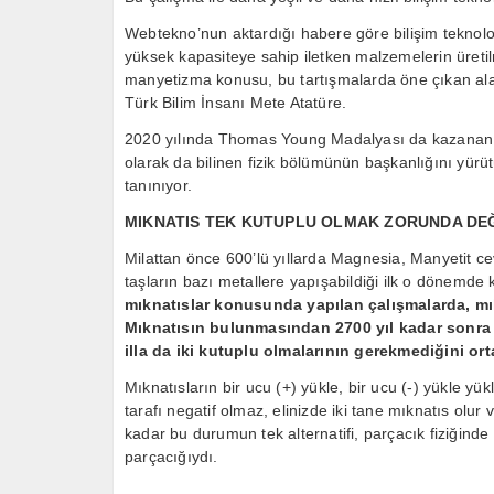
Webtekno’nun aktardığı habere göre bilişim teknoloj
yüksek kapasiteye sahip iletken malzemelerin üretilmes
manyetizma konusu, bu tartışmalarda öne çıkan alan
Türk Bilim İnsanı Mete Atatüre.
2020 yılında Thomas Young Madalyası da kazanan A
olarak da bilinen fizik bölümünün başkanlığını yürüt
tanınıyor.
MIKNATIS TEK KUTUPLU OLMAK ZORUNDA DE
Milattan önce 600’lü yıllarda Magnesia, Manyetit ce
taşların bazı metallere yapışabildiği ilk o dönemde 
mıknatıslar konusunda yapılan çalışmalarda, mı
Mıknatısın bulunmasından 2700 yıl kadar sonra y
illa da iki kutuplu olmalarının gerekmediğini o
Mıknatısların bir ucu (+) yükle, bir ucu (-) yükle yükl
tarafı negatif olmaz, elinizde iki tane mıknatıs olur 
kadar bu durumun tek alternatifi, parçacık fiziğinde
parçacığıydı.