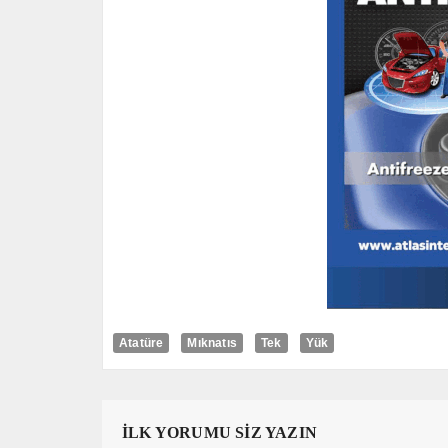
Atatüre
Mıknatıs
Tek
Yük
İLK YORUMU SİZ YAZIN