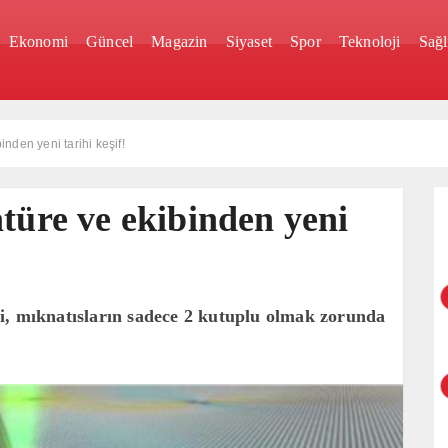
Ekonomi
Güncel
Magazin
Siyaset
Spor
Teknoloji
Sağl
inden yeni tarihi keşif!
türe ve ekibinden yeni
i, mıknatısların sadece 2 kutuplu olmak zorunda