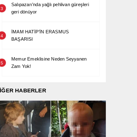
Salıpazarı’nda yağlı pehlivan güreşleri
3
geri dönüyor
İMAM HATİP’İN ERASMUS
4
BAŞARISI
Memur Emeklisine Neden Seyyanen
5
Zam Yok!
İĞER HABERLER