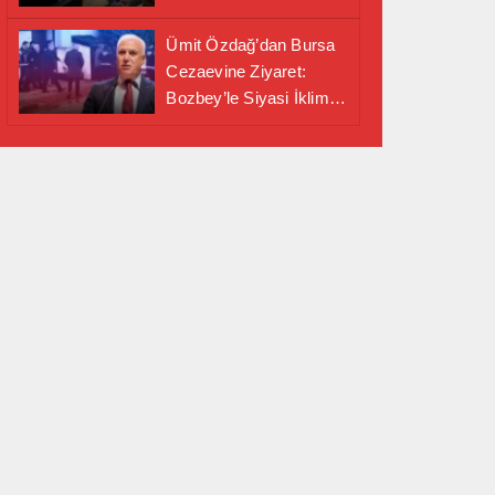
Alanında Önemli İş
Birliği Adımı
Ümit Özdağ’dan Bursa
Cezaevine Ziyaret:
Bozbey’le Siyasi İklim
Masaya Yatırıldı