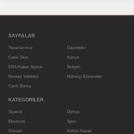
SAYFALAR
Yazarlarımız
Gazeteler
Canlı Skor
Künye
ERA Haber Ajansı
İletişim
Namaz Vakitleri
Nöbetçi Eczaneler
Canlı Borsa
KATEGORİLER
Siyaset
Dünya
Ekonomi
Spor
Güncel
Kültür-Sanat