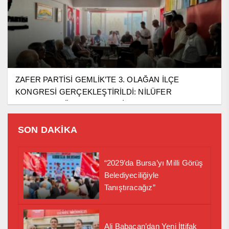
ZAFER PARTİSİ GEMLİK’TE 3. OLAĞAN İLÇE
KONGRESİ GERÇEKLEŞTİRİLDİ: NİLÜFER
TOPRAKÇI GÜVEN TAZELEDİ
SON DAKİKA
“2029’da Bursa’yı Milli Görüş
Belediyeciliğiyle
Tanıştıracağız”
Ali Babacan’dan Yeni İttifak