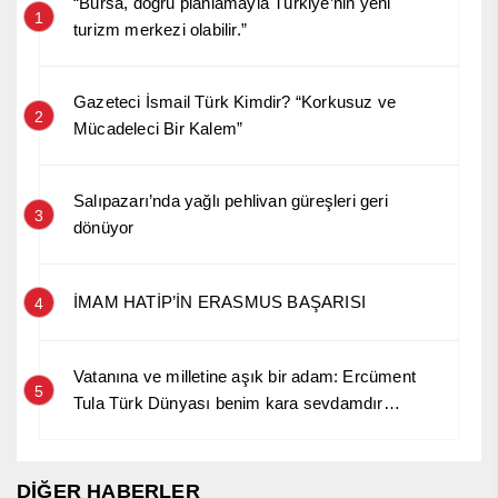
“Bursa, doğru planlamayla Türkiye’nin yeni
1
turizm merkezi olabilir.”
Gazeteci İsmail Türk Kimdir? “Korkusuz ve
2
Mücadeleci Bir Kalem”
Salıpazarı’nda yağlı pehlivan güreşleri geri
3
dönüyor
İMAM HATİP’İN ERASMUS BAŞARISI
4
Vatanına ve milletine aşık bir adam: Ercüment
5
Tula Türk Dünyası benim kara sevdamdır…
DİĞER HABERLER