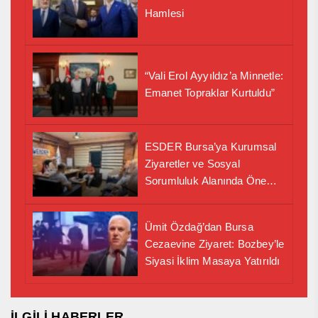
Hamlesi
“Vali Erol Ayyıldız’a Minnetle:
Emanet Topraklar Kurtuldu”
ESDER Bursa’ya Kurumsal
Ziyaretler ve Sosyal
Sorumluluk Alanında Önemli
İş Birliği Adımı
Ümit Özdağ’dan Bursa
Cezaevine Ziyaret: Bozbey’le
Siyasi İklim Masaya Yatırıldı
İLGİLİ HABERLER