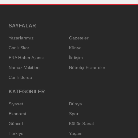
SAYFALAR
Yazarlarımız
Gazeteler
Canlı Skor
Künye
ERA Haber Ajansı
İletişim
Namaz Vakitleri
Nöbetçi Eczaneler
Canlı Borsa
KATEGORİLER
Siyaset
Dünya
Ekonomi
Spor
Güncel
Kültür-Sanat
Türkiye
Yaşam