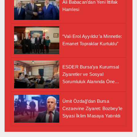
Ali Babacan’dan Yeni İttifak
Hamlesi
“Vali Erol Ayyıldız’a Minnetle:
Emanet Topraklar Kurtuldu”
ESDER Bursa’ya Kurumsal
Ziyaretler ve Sosyal
Sorumluluk Alanında Önemli
İş Birliği Adımı
Ümit Özdağ’dan Bursa
Cezaevine Ziyaret: Bozbey’le
Siyasi İklim Masaya Yatırıldı