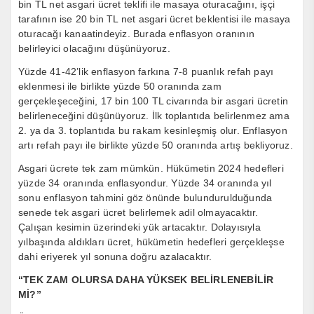
bin TL net asgari ücret teklifi ile masaya oturacağını, işçi
tarafının ise 20 bin TL net asgari ücret beklentisi ile masaya
oturacağı kanaatindeyiz. Burada enflasyon oranının
belirleyici olacağını düşünüyoruz.
Yüzde 41-42’lik enflasyon farkına 7-8 puanlık refah payı
eklenmesi ile birlikte yüzde 50 oranında zam
gerçekleşeceğini, 17 bin 100 TL civarında bir asgari ücretin
belirleneceğini düşünüyoruz. İlk toplantıda belirlenmez ama
2. ya da 3. toplantıda bu rakam kesinleşmiş olur. Enflasyon
artı refah payı ile birlikte yüzde 50 oranında artış bekliyoruz.
Asgari ücrete tek zam mümkün. Hükümetin 2024 hedefleri
yüzde 34 oranında enflasyondur. Yüzde 34 oranında yıl
sonu enflasyon tahmini göz önünde bulundurulduğunda
senede tek asgari ücret belirlemek adil olmayacaktır.
Çalışan kesimin üzerindeki yük artacaktır. Dolayısıyla
yılbaşında aldıkları ücret, hükümetin hedefleri gerçekleşse
dahi eriyerek yıl sonuna doğru azalacaktır.
“TEK ZAM OLURSA DAHA YÜKSEK BELİRLENEBİLİR
Mİ?”