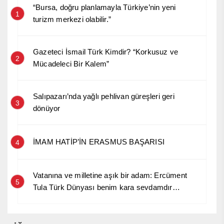
“Bursa, doğru planlamayla Türkiye’nin yeni
1
turizm merkezi olabilir.”
Gazeteci İsmail Türk Kimdir? “Korkusuz ve
2
Mücadeleci Bir Kalem”
Salıpazarı’nda yağlı pehlivan güreşleri geri
3
dönüyor
İMAM HATİP’İN ERASMUS BAŞARISI
4
Vatanına ve milletine aşık bir adam: Ercüment
5
Tula Türk Dünyası benim kara sevdamdır…