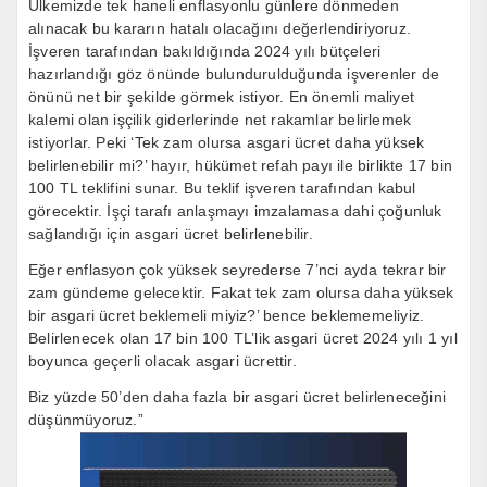
Ülkemizde tek haneli enflasyonlu günlere dönmeden
alınacak bu kararın hatalı olacağını değerlendiriyoruz.
İşveren tarafından bakıldığında 2024 yılı bütçeleri
hazırlandığı göz önünde bulundurulduğunda işverenler de
önünü net bir şekilde görmek istiyor. En önemli maliyet
kalemi olan işçilik giderlerinde net rakamlar belirlemek
istiyorlar. Peki ‘Tek zam olursa asgari ücret daha yüksek
belirlenebilir mi?’ hayır, hükümet refah payı ile birlikte 17 bin
100 TL teklifini sunar. Bu teklif işveren tarafından kabul
görecektir. İşçi tarafı anlaşmayı imzalamasa dahi çoğunluk
sağlandığı için asgari ücret belirlenebilir.
Eğer enflasyon çok yüksek seyrederse 7’nci ayda tekrar bir
zam gündeme gelecektir. Fakat tek zam olursa daha yüksek
bir asgari ücret beklemeli miyiz?’ bence beklememeliyiz.
Belirlenecek olan 17 bin 100 TL’lik asgari ücret 2024 yılı 1 yıl
boyunca geçerli olacak asgari ücrettir.
Biz yüzde 50’den daha fazla bir asgari ücret belirleneceğini
düşünmüyoruz.”