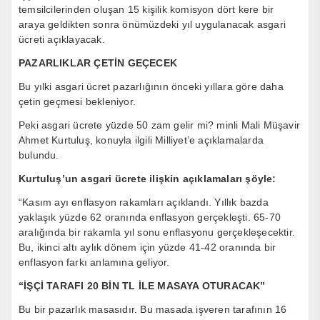
temsilcilerinden oluşan 15 kişilik komisyon dört kere bir
araya geldikten sonra önümüzdeki yıl uygulanacak asgari
ücreti açıklayacak.
PAZARLIKLAR ÇETİN GEÇECEK
Bu yılki asgari ücret pazarlığının önceki yıllara göre daha
çetin geçmesi bekleniyor.
Peki asgari ücrete yüzde 50 zam gelir mi? minli Mali Müşavir
Ahmet Kurtuluş, konuyla ilgili Milliyet’e açıklamalarda
bulundu.
Kurtuluş’un asgari ücrete ilişkin açıklamaları şöyle:
“Kasım ayı enflasyon rakamları açıklandı. Yıllık bazda
yaklaşık yüzde 62 oranında enflasyon gerçekleşti. 65-70
aralığında bir rakamla yıl sonu enflasyonu gerçekleşecektir.
Bu, ikinci altı aylık dönem için yüzde 41-42 oranında bir
enflasyon farkı anlamına geliyor.
“İŞÇİ TARAFI 20 BİN TL İLE MASAYA OTURACAK”
Bu bir pazarlık masasıdır. Bu masada işveren tarafının 16