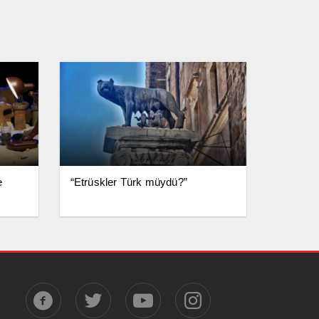
e
“Etrüskler Türk müydü?”