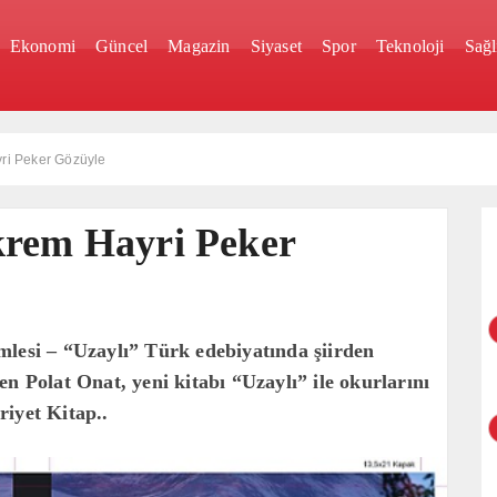
Ekonomi
Güncel
Magazin
Siyaset
Spor
Teknoloji
Sağl
yri Peker Gözüyle
krem Hayri Peker
mlesi – “Uzaylı” Türk edebiyatında şiirden
n Polat Onat, yeni kitabı “Uzaylı” ile okurlarını
iyet Kitap..