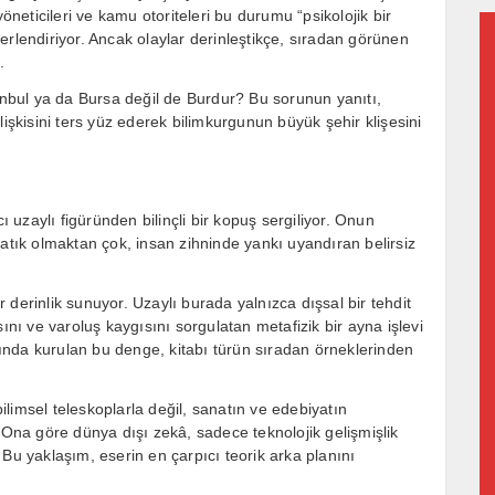
eticileri ve kamu otoriteleri bu durumu “psikolojik bir
erlendiriyor. Ancak olaylar derinleştikçe, sıradan görünen
.
anbul ya da
Bursa
değil de Burdur? Bu sorunun yanıtı,
lişkisini ters yüz ederek bilimkurgunun büyük şehir klişesini
ı uzaylı figüründen bilinçli bir kopuş sergiliyor. Onun
ratık olmaktan çok, insan zihninde yankı uyandıran belirsiz
derinlik sunuyor. Uzaylı burada yalnızca dışsal bir tehdit
ını ve varoluş kaygısını sorgulatan metafizik bir ayna işlevi
asında kurulan bu denge, kitabı türün sıradan örneklerinden
limsel teleskoplarla değil, sanatın ve edebiyatın
 Ona göre dünya dışı zekâ, sadece teknolojik gelişmişlik
r. Bu yaklaşım, eserin en çarpıcı teorik arka planını