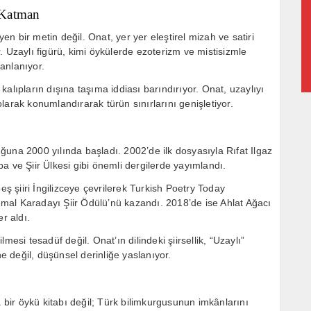
 Katman
yen bir metin değil. Onat, yer yer eleştirel mizah ve satiri
. Uzaylı figürü, kimi öykülerde ezoterizm ve mistisizmle
anlanıyor.
alıpların dışına taşıma iddiası barındırıyor. Onat, uzaylıyı
larak konumlandırarak türün sınırlarını genişletiyor.
ğuna 2000 yılında başladı. 2002’de ilk dosyasıyla
Rıfat Ilgaz
pa
ve
Şiir Ülkesi
gibi önemli dergilerde yayımlandı.
ş şiiri İngilizceye çevrilerek
Turkish Poetry Today
mal Karadayı Şiir Ödülü
’nü kazandı. 2018’de ise
Ahlat Ağacı
r aldı.
esi tesadüf değil. Onat’ın dilindeki şiirsellik, “Uzaylı”
ne değil, düşünsel derinliğe yaslanıyor.
a bir öykü kitabı değil; Türk bilimkurgusunun imkânlarını