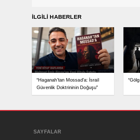
İLGİLİ HABERLER
“Haganah’tan Mossad’a: İsrail
“Göl
Güvenlik Doktrininin Doğuşu”
Okuyucuyla Buluştu
SAYFALAR