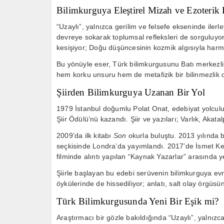
Bilimkurguya Eleştirel Mizah ve Ezoterik
“Uzaylı”, yalnızca gerilim ve felsefe ekseninde ilerle
devreye sokarak toplumsal refleksleri de sorguluyor
kesişiyor; Doğu düşüncesinin kozmik algısıyla harm
Bu yönüyle eser, Türk bilimkurgusunu Batı merkezli k
hem korku unsuru hem de metafizik bir bilinmezlik o
Şiirden Bilimkurguya Uzanan Bir Yol
1979 İstanbul doğumlu Polat Onat, edebiyat yolculu
Şiir Ödülü
’nü kazandı. Şiir ve yazıları;
Varlık
,
Akatal
2009’da ilk kitabı
Son
okurla buluştu. 2013 yılında be
seçkisinde Londra’da yayımlandı. 2017’de
İsmet Ke
filminde alıntı yapılan “Kaynak Yazarlar” arasında ye
Şiirle başlayan bu edebi serüvenin bilimkurguya evrilm
öykülerinde de hissediliyor; anlatı, salt olay örgüsü
Türk Bilimkurgusunda Yeni Bir Eşik mi?
Araştırmacı bir gözle bakıldığında “Uzaylı”, yalnızc