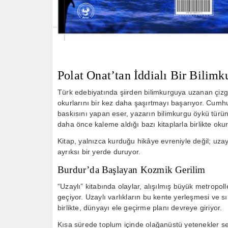
Polat Onat
’tan İddialı Bir Bilim
Türk edebiyatında şiirden bilimkurguya uzanan çizgi
okurlarını bir kez daha şaşırtmayı başarıyor.
Cumhur
baskısını yapan eser, yazarın bilimkurgu öykü türün
daha önce kaleme aldığı bazı kitaplarla birlikte oku
Kitap, yalnızca kurduğu hikâye evreniyle değil; uzayl
ayrıksı bir yerde duruyor.
Burdur’da Başlayan Kozmik Gerilim
“Uzaylı” kitabında olaylar, alışılmış büyük metropol
geçiyor. Uzaylı varlıkların bu kente yerleşmesi ve sı
birlikte, dünyayı ele geçirme planı devreye giriyor.
Kısa sürede toplum içinde olağanüstü yetenekler serg