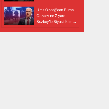
Alanında Önemli İş
Birliği Adımı
Ümit Özdağ’dan Bursa
Cezaevine Ziyaret:
Bozbey’le Siyasi İklim
Masaya Yatırıldı