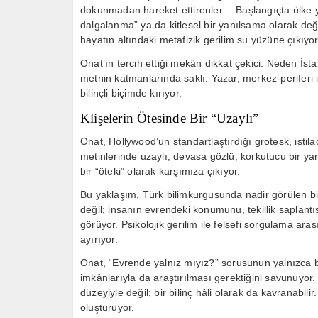
dokunmadan hareket ettirenler… Başlangıçta ülke yön
dalgalanma” ya da kitlesel bir yanılsama olarak değ
hayatın altındaki metafizik gerilim su yüzüne çıkıyor
Onat’ın tercih ettiği mekân dikkat çekici. Neden İst
metnin katmanlarında saklı. Yazar, merkez-periferi i
bilinçli biçimde kırıyor.
Klişelerin Ötesinde Bir “Uzaylı”
Onat, Hollywood’un standartlaştırdığı grotesk, istilac
metinlerinde uzaylı; devasa gözlü, korkutucu bir ya
bir “öteki” olarak karşımıza çıkıyor.
Bu yaklaşım, Türk bilimkurgusunda nadir görülen bir 
değil; insanın evrendeki konumunu, tekillik saplantıs
görüyor. Psikolojik gerilim ile felsefi sorgulama ar
ayırıyor.
Onat, “Evrende yalnız mıyız?” sorusunun yalnızca bi
imkânlarıyla da araştırılması gerektiğini savunuyor.
düzeyiyle değil; bir bilinç hâli olarak da kavranabili
oluşturuyor.