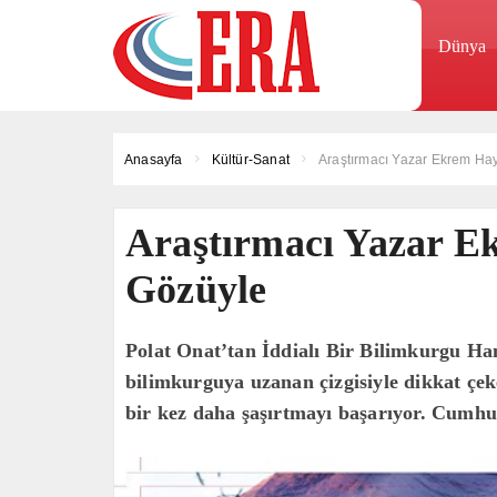
Dünya
Anasayfa
Kültür-Sanat
Araştırmacı Yazar Ekrem Ha
Araştırmacı Yazar E
Gözüyle
Polat Onat’tan İddialı Bir Bilimkurgu Ha
bilimkurguya uzanan çizgisiyle dikkat çeke
bir kez daha şaşırtmayı başarıyor. Cumhur