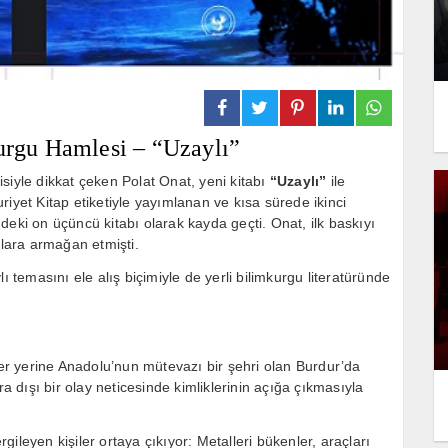
kurgu Hamlesi – “Uzaylı”
siyle dikkat çeken Polat Onat, yeni kitabı
“Uzaylı”
ile
iyet Kitap
etiketiyle yayımlanan ve kısa sürede ikinci
deki on üçüncü kitabı olarak kayda geçti. Onat, ilk baskıyı
rlara armağan etmişti.
ı temasını ele alış biçimiyle de yerli bilimkurgu literatüründe
ler yerine Anadolu’nun mütevazı bir şehri olan
Burdur
’da
ra dışı bir olay neticesinde kimliklerinin açığa çıkmasıyla
ileyen kişiler ortaya çıkıyor: Metalleri bükenler, araçları