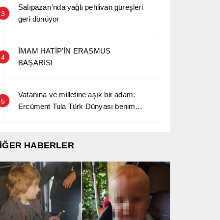
Salıpazarı’nda yağlı pehlivan güreşleri
3
geri dönüyor
İMAM HATİP’İN ERASMUS
4
BAŞARISI
Vatanına ve milletine aşık bir adam:
5
Ercüment Tula Türk Dünyası benim
kara sevdamdır…
İĞER HABERLER