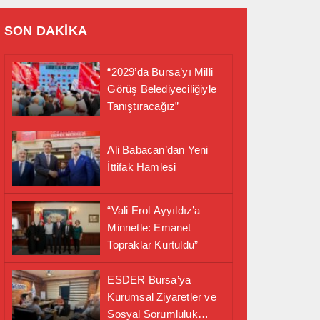
SON DAKİKA
“2029’da Bursa’yı Milli
Görüş Belediyeciliğiyle
Tanıştıracağız”
Ali Babacan’dan Yeni
İttifak Hamlesi
“Vali Erol Ayyıldız’a
Minnetle: Emanet
Topraklar Kurtuldu”
ESDER Bursa’ya
Kurumsal Ziyaretler ve
Sosyal Sorumluluk