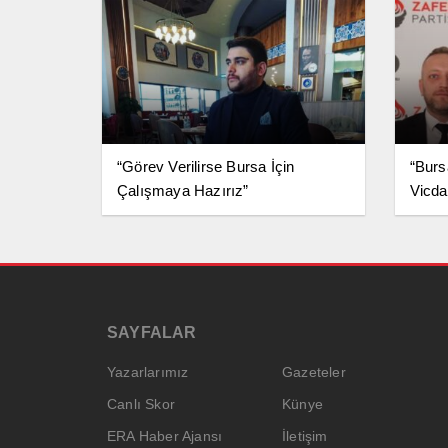
“Görev Verilirse Bursa İçin
“Burs
Çalışmaya Hazırız”
Vicda
SAYFALAR
Yazarlarımız
Gazeteler
Canlı Skor
Künye
ERA Haber Ajansı
İletişim