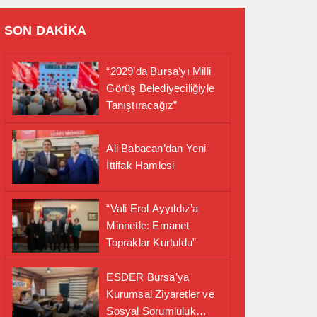
SON DAKİKA
“2029’da Bursa’yı Milli
Görüş Belediyeciliğiyle
Tanıştıracağız”
Ali Babacan’dan Yeni
İttifak Hamlesi
“Vali Erol Ayyıldız’a
Minnetle: Emanet
Topraklar Kurtuldu”
ESDER Bursa’ya
Kurumsal Ziyaretler ve
Sosyal Sorumluluk