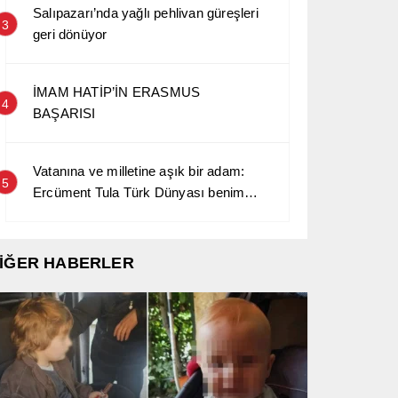
Salıpazarı’nda yağlı pehlivan güreşleri
3
geri dönüyor
İMAM HATİP’İN ERASMUS
4
BAŞARISI
Vatanına ve milletine aşık bir adam:
5
Ercüment Tula Türk Dünyası benim
kara sevdamdır…
İĞER HABERLER