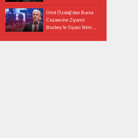
Alanında Önemli İş
Birliği Adımı
Ümit Özdağ’dan Bursa
Cezaevine Ziyaret:
Bozbey’le Siyasi İklim
Masaya Yatırıldı