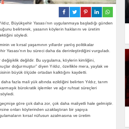
Yıldız, Büyükşehir Yasası’nın uygulanmaya başladığı günden
uğunu belirterek, yasanın köylerin haklarını ve üretim
tiğini söyledi.
inin ve kırsal yaşamının yıllardır yanlış politikalar
ir Yasası’nın bu süreci daha da derinleştirdiğini vurguladı.
değişiklik değildir. Bu uygulama, köylerin kimliğini,
nuçlar doğurmuştur” diyen Yıldız, özellikle mera, yaylak ve
kisinin büyük ölçüde ortadan kalktığını kaydetti.
ha fazla mali yük altında ezildiğini belirten Yıldız, tarım
 karmaşık bürokratik işlemler ve ağır ruhsat süreçleri
söyledi.
çmişe göre çok daha zor, çok daha maliyetli hale gelmiştir.
rsine onları köylerinden uzaklaştıran bir yapıya
ygulamaların kırsal nüfusun azalmasına ve üretim