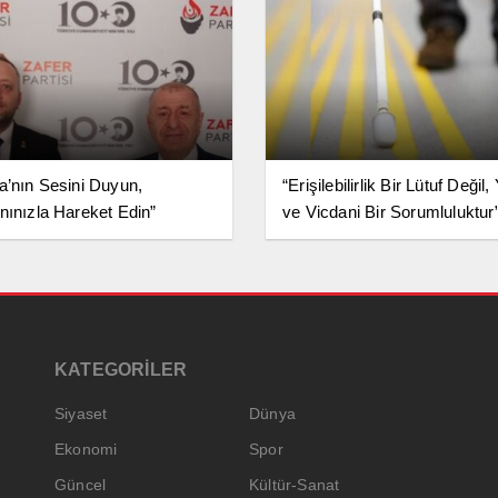
a’nın Sesini Duyun,
“Erişilebilirlik Bir Lütuf Değil,
nınızla Hareket Edin”
ve Vicdani Bir Sorumluluktur
KATEGORİLER
Siyaset
Dünya
Ekonomi
Spor
Güncel
Kültür-Sanat