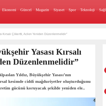
Ekonomi
Güncel
Magazin
Siyaset
Spor
Teknoloji
Sağl
ı Kırsalı Çökertti, Acilen Yeniden Düzenlenmelidir”
ükşehir Yasası Kırsalı
iden Düzenlenmelidir”
lpaslan Yıldız, Büyükşehir Yasası’nın
rsal kesimde ciddi mağduriyetler oluşturduğunu
 üretim gücünü koruyacak şekilde yeniden ele..