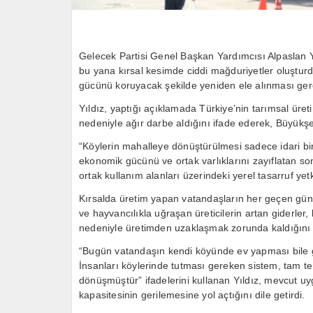
Gelecek Partisi Genel Başkan Yardımcısı Alpaslan 
bu yana kırsal kesimde ciddi mağduriyetler oluşturd
gücünü koruyacak şekilde yeniden ele alınması gerek
Yıldız, yaptığı açıklamada Türkiye’nin tarımsal üretim
nedeniyle ağır darbe aldığını ifade ederek, Büyükşeh
“Köylerin mahalleye dönüştürülmesi sadece idari bir 
ekonomik gücünü ve ortak varlıklarını zayıflatan so
ortak kullanım alanları üzerindeki yerel tasarruf yet
Kırsalda üretim yapan vatandaşların her geçen gün da
ve hayvancılıkla uğraşan üreticilerin artan giderler,
nedeniyle üretimden uzaklaşmak zorunda kaldığını 
“Bugün vatandaşın kendi köyünde ev yapması bile ge
İnsanları köylerinde tutması gereken sistem, tam te
dönüşmüştür” ifadelerini kullanan Yıldız, mevcut u
kapasitesinin gerilemesine yol açtığını dile getirdi.