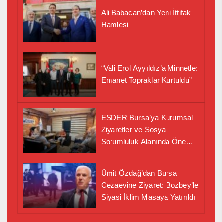
Ali Babacan’dan Yeni İttifak
Hamlesi
“Vali Erol Ayyıldız’a Minnetle:
Emanet Topraklar Kurtuldu”
ESDER Bursa’ya Kurumsal
Ziyaretler ve Sosyal
Sorumluluk Alanında Önemli
İş Birliği Adımı
Ümit Özdağ’dan Bursa
Cezaevine Ziyaret: Bozbey’le
Siyasi İklim Masaya Yatırıldı