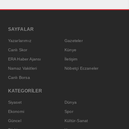
SAYFALAR
Yazarlarımız
Gazeteler
Canlı Skor
Künye
ERA Haber Ajansı
İletişim
Namaz Vakitleri
Nöbetçi Eczaneler
Canlı Borsa
KATEGORİLER
Siyaset
Dünya
Ekonomi
Spor
Güncel
Kültür-Sanat