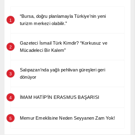
“Bursa, doğru planlamayla Türkiye’nin yeni
1
turizm merkezi olabilir.”
Gazeteci İsmail Türk Kimdir? “Korkusuz ve
2
Mücadeleci Bir Kalem”
Salıpazarı’nda yağlı pehlivan güreşleri geri
3
dönüyor
İMAM HATİP’İN ERASMUS BAŞARISI
4
Memur Emeklisine Neden Seyyanen Zam Yok!
5