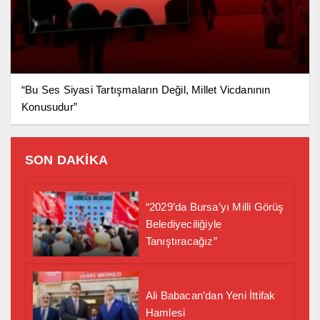
“Bu Ses Siyasi Tartışmaların Değil, Millet Vicdanının
Konusudur”
SON DAKİKA
“2029’da Bursa’yı Milli Görüş
Belediyeciliğiyle
Tanıştıracağız”
Ali Babacan’dan Yeni İttifak
Hamlesi