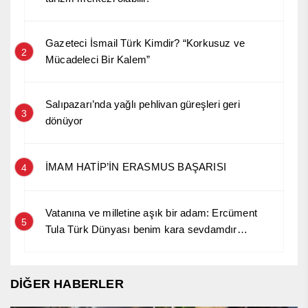
Gazeteci İsmail Türk Kimdir? “Korkusuz ve
2
Mücadeleci Bir Kalem”
Salıpazarı’nda yağlı pehlivan güreşleri geri
3
dönüyor
İMAM HATİP’İN ERASMUS BAŞARISI
4
Vatanına ve milletine aşık bir adam: Ercüment
5
Tula Türk Dünyası benim kara sevdamdır…
DİĞER HABERLER