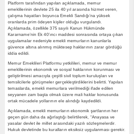
Platform tarafından yapılan açıklamada, memur
emeklilerinin devlete 25 ila 40 yıl arasında hizmet veren,
çalışma hayatları boyunca Emekli Sandığı’na yüksek
oranlarda prim ödeyen kişiler olduğu vurgulandı.
Açıklamada, özellikle 375 sayılı Kanun Hükmünde
Kararname’nin Ek 40’ıncı maddesi sonrasında ortaya çıkan
uygulamalar nedeniyle emekli memurların kanunlarla
güvence altına alınmış müktesep haklarının zarar gördüğü
iddia edildi.
Memur Emeklileri Platformu yetkilileri, memur ve memur
emeklilerinin ekonomik ve sosyal haklarının korunması ve
geliştirilmesi amacıyla çeşitli sivil toplum kuruluşları ve
temsilcilerle görüşmeler gerçekleştirdiklerini belirtti. Yapılan
temaslarda, emekli memurlara verilmediği ifade edilen
seyyanen zam başta olmak üzere mali haklar konusunda
ortak mücadele yollarının ele alındığı kaydedildi.
Açıklamada, emekli memurların ekonomik şartlarının her
geçen gün daha da ağırlaştığı belirtilerek, “Anayasa ve
yasalar devlet ile millet arasındaki yazılı sözleşmelerdir.
Hukuk devletinde bu kuralların eksiksiz uygulanması gerekir.