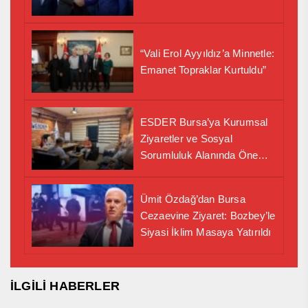
“Vali Erol Ayyıldız’a Minnetle:
Emanet Topraklar Kurtuldu”
ESDER Bursa’ya Kurumsal
Ziyaretler ve Sosyal
Sorumluluk Alanında Önemli
İş Birliği Adımı
Ümit Özdağ’dan Bursa
Cezaevine Ziyaret: Bozbey’le
Siyasi İklim Masaya Yatırıldı
İLGİLİ HABERLER