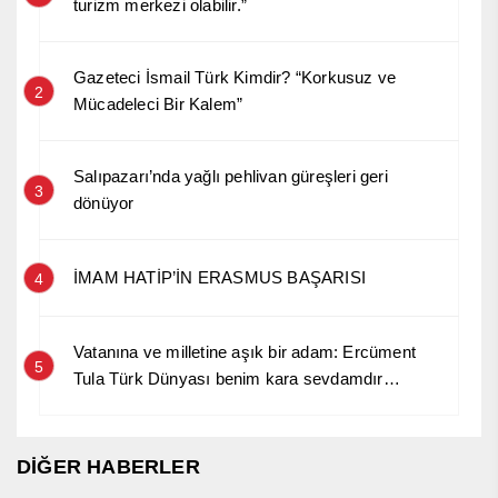
turizm merkezi olabilir.”
Gazeteci İsmail Türk Kimdir? “Korkusuz ve
2
Mücadeleci Bir Kalem”
Salıpazarı’nda yağlı pehlivan güreşleri geri
3
dönüyor
İMAM HATİP’İN ERASMUS BAŞARISI
4
Vatanına ve milletine aşık bir adam: Ercüment
5
Tula Türk Dünyası benim kara sevdamdır…
DİĞER HABERLER