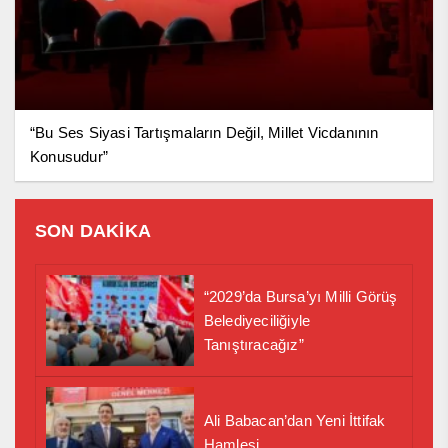
“Bu Ses Siyasi Tartışmaların Değil, Millet Vicdanının
Konusudur”
SON DAKİKA
“2029’da Bursa’yı Milli Görüş
Belediyeciliğiyle
Tanıştıracağız”
Ali Babacan’dan Yeni İttifak
Hamlesi