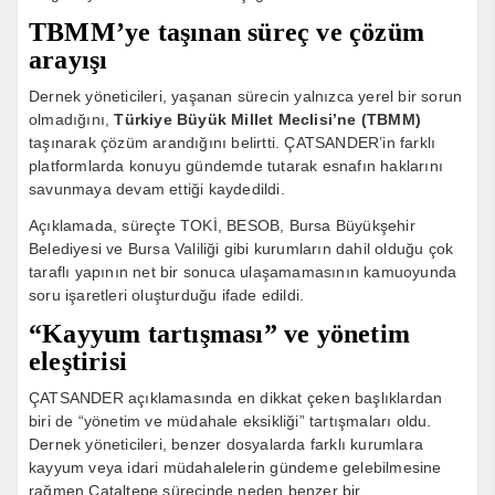
TBMM’ye taşınan süreç ve çözüm
arayışı
Dernek yöneticileri, yaşanan sürecin yalnızca yerel bir sorun
olmadığını,
Türkiye Büyük Millet Meclisi’ne (TBMM)
taşınarak çözüm arandığını belirtti. ÇATSANDER’in farklı
platformlarda konuyu gündemde tutarak esnafın haklarını
savunmaya devam ettiği kaydedildi.
Açıklamada, süreçte TOKİ, BESOB, Bursa Büyükşehir
Belediyesi ve Bursa Valiliği gibi kurumların dahil olduğu çok
taraflı yapının net bir sonuca ulaşamamasının kamuoyunda
soru işaretleri oluşturduğu ifade edildi.
“Kayyum tartışması” ve yönetim
eleştirisi
ÇATSANDER açıklamasında en dikkat çeken başlıklardan
biri de “yönetim ve müdahale eksikliği” tartışmaları oldu.
Dernek yöneticileri, benzer dosyalarda farklı kurumlara
kayyum veya idari müdahalelerin gündeme gelebilmesine
rağmen Çataltepe sürecinde neden benzer bir