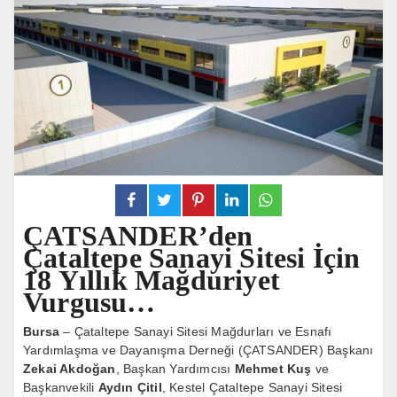
ÇATSANDER’den
Çataltepe Sanayi Sitesi İçin
18 Yıllık Mağduriyet
Vurgusu…
Bursa
– Çataltepe Sanayi Sitesi Mağdurları ve Esnafı
Yardımlaşma ve Dayanışma Derneği (ÇATSANDER) Başkanı
Zekai Akdoğan
, Başkan Yardımcısı
Mehmet Kuş
ve
Başkanvekili
Aydın Çitil
, Kestel Çataltepe Sanayi Sitesi