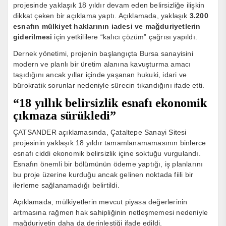
projesinde yaklaşık 18 yıldır devam eden belirsizliğe ilişkin
dikkat çeken bir açıklama yaptı. Açıklamada, yaklaşık
3.200
esnafın mülkiyet haklarının iadesi ve mağduriyetlerin
giderilmesi
için yetkililere “kalıcı çözüm” çağrısı yapıldı.
Dernek yönetimi, projenin başlangıçta Bursa sanayisini
modern ve planlı bir üretim alanına kavuşturma amacı
taşıdığını ancak yıllar içinde yaşanan hukuki, idari ve
bürokratik sorunlar nedeniyle sürecin tıkandığını ifade etti.
“18 yıllık belirsizlik esnafı ekonomik
çıkmaza sürükledi”
ÇATSANDER açıklamasında, Çataltepe Sanayi Sitesi
projesinin yaklaşık 18 yıldır tamamlanamamasının binlerce
esnafı ciddi ekonomik belirsizlik içine soktuğu vurgulandı.
Esnafın önemli bir bölümünün ödeme yaptığı, iş planlarını
bu proje üzerine kurduğu ancak gelinen noktada fiili bir
ilerleme sağlanamadığı belirtildi.
Açıklamada, mülkiyetlerin mevcut piyasa değerlerinin
artmasına rağmen hak sahipliğinin netleşmemesi nedeniyle
mağduriyetin daha da derinleştiği ifade edildi.