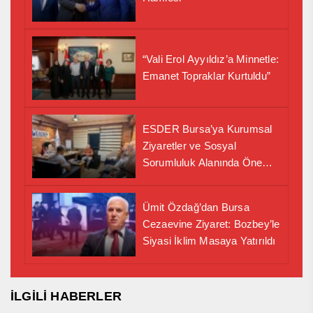
“Vali Erol Ayyıldız’a Minnetle:
Emanet Topraklar Kurtuldu”
ESDER Bursa’ya Kurumsal
Ziyaretler ve Sosyal
Sorumluluk Alanında Önemli
İş Birliği Adımı
Ümit Özdağ’dan Bursa
Cezaevine Ziyaret: Bozbey’le
Siyasi İklim Masaya Yatırıldı
İLGİLİ HABERLER