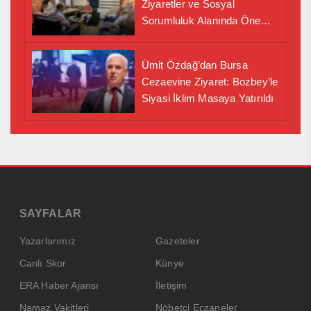
Ziyaretler ve Sosyal
Sorumluluk Alanında Önemli
İş Birliği Adımı
Ümit Özdağ’dan Bursa
Cezaevine Ziyaret: Bozbey’le
Siyasi İklim Masaya Yatırıldı
SAYFALAR
Yazarlarımız
Gazeteler
Canlı Skor
Künye
ERA Haber Ajansı
İletişim
Namaz Vakitleri
Nöbetçi Eczaneler