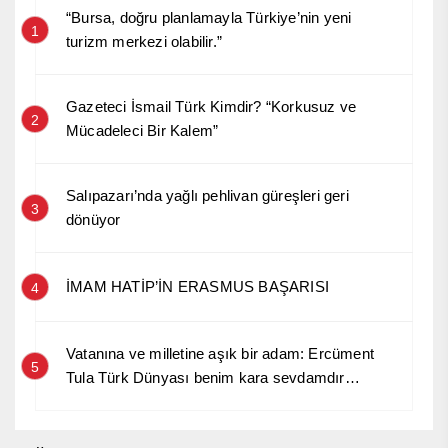
“Bursa, doğru planlamayla Türkiye’nin yeni
1
turizm merkezi olabilir.”
Gazeteci İsmail Türk Kimdir? “Korkusuz ve
2
Mücadeleci Bir Kalem”
Salıpazarı’nda yağlı pehlivan güreşleri geri
3
dönüyor
İMAM HATİP’İN ERASMUS BAŞARISI
4
Vatanına ve milletine aşık bir adam: Ercüment
5
Tula Türk Dünyası benim kara sevdamdır…