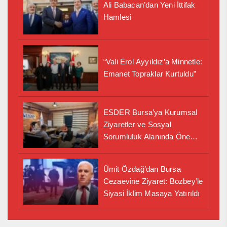
Ali Babacan’dan Yeni İttifak
Hamlesi
“Vali Erol Ayyıldız’a Minnetle:
Emanet Topraklar Kurtuldu”
ESDER Bursa’ya Kurumsal
Ziyaretler ve Sosyal
Sorumluluk Alanında Önemli
İş Birliği Adımı
Ümit Özdağ’dan Bursa
Cezaevine Ziyaret: Bozbey’le
Siyasi İklim Masaya Yatırıldı