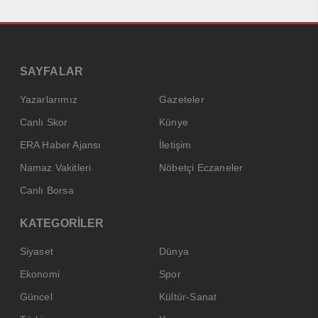
SAYFALAR
Yazarlarımız
Gazeteler
Canlı Skor
Künye
ERA Haber Ajansı
İletişim
Namaz Vakitleri
Nöbetçi Eczaneler
Canlı Borsa
KATEGORİLER
Siyaset
Dünya
Ekonomi
Spor
Güncel
Kültür-Sanat