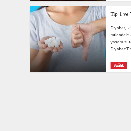
Tip 1 ve 
Diyabet, k
mücadele ed
yaşam sürd
Diyabet:Tip
Sağlık