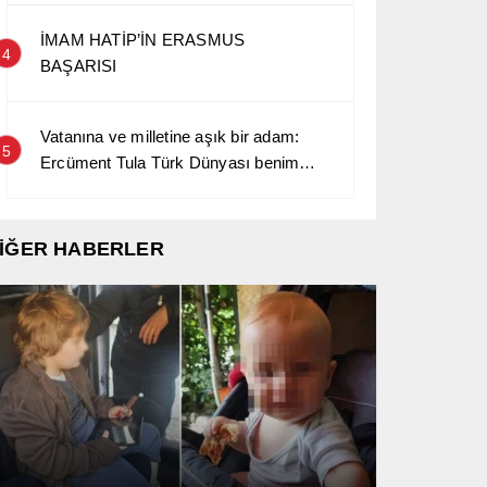
İMAM HATİP’İN ERASMUS
4
BAŞARISI
Vatanına ve milletine aşık bir adam:
5
Ercüment Tula Türk Dünyası benim
kara sevdamdır…
İĞER HABERLER