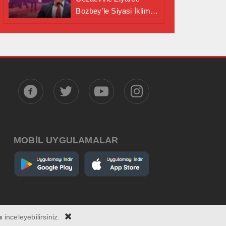
Bozbey’le Siyasi İklim
Masaya Yatırıldı
MOBİL UYGULAMALAR
ı
inceleyebilirsiniz.