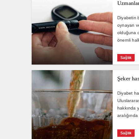
Uzmanlar
Diyabetin 
oynayan ve
olduğuna d
önemli halk
Sağlık
Şeker has
Diyabet ha
Uluslarara
hakkında y
aralığında
Sağlık