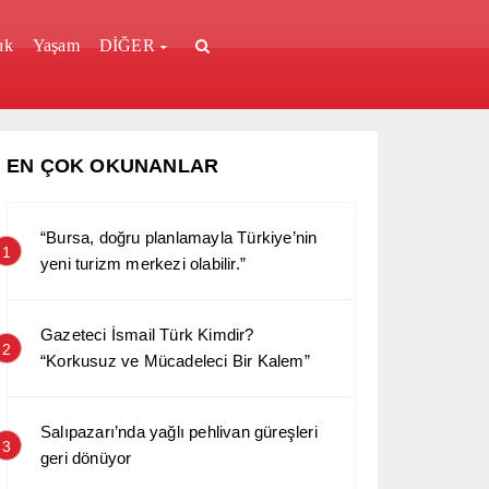
ık
Yaşam
DİĞER
EN ÇOK OKUNANLAR
“Bursa, doğru planlamayla Türkiye’nin
1
yeni turizm merkezi olabilir.”
Gazeteci İsmail Türk Kimdir?
2
“Korkusuz ve Mücadeleci Bir Kalem”
Salıpazarı’nda yağlı pehlivan güreşleri
3
geri dönüyor