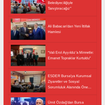
Belediyeciliğiyle
Tanıştıracağız”
Ali Babacan’dan Yeni İttifak
Hamlesi
“Vali Erol Ayyıldız’a Minnetle:
Emanet Topraklar Kurtuldu”
ESDER Bursa’ya Kurumsal
Ziyaretler ve Sosyal
Sorumluluk Alanında Önemli
İş Birliği Adımı
Ümit Özdağ’dan Bursa