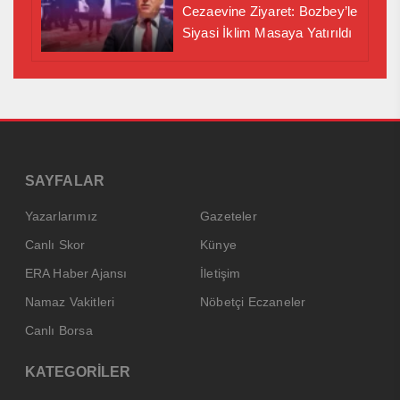
Cezaevine Ziyaret: Bozbey’le
Siyasi İklim Masaya Yatırıldı
SAYFALAR
Yazarlarımız
Gazeteler
Canlı Skor
Künye
ERA Haber Ajansı
İletişim
Namaz Vakitleri
Nöbetçi Eczaneler
Canlı Borsa
KATEGORİLER