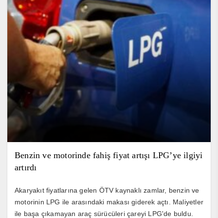
Benzin ve motorinde fahiş fiyat artışı LPG’ye ilgiyi
artırdı
Akaryakıt fiyatlarına gelen ÖTV kaynaklı zamlar, benzin ve
motorinin LPG ile arasındaki makası giderek açtı. Maliyetler
ile başa çıkamayan araç sürücüleri çareyi LPG'de buldu.