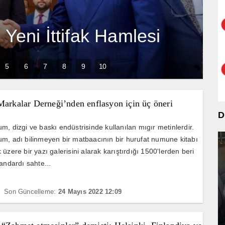
Yeni İttifak Hamlesi
5
6
7
8
9
10
Markalar Derneği’nden enflasyon için üç öneri
D
m, dizgi ve baskı endüstrisinde kullanılan mıgır metinlerdir.
m, adı bilinmeyen bir matbaacının bir hurufat numune kitabı
üzere bir yazı galerisini alarak karıştırdığı 1500'lerden beri
andardı sahte...
Son Güncelleme:
24 Mayıs 2022 12:09