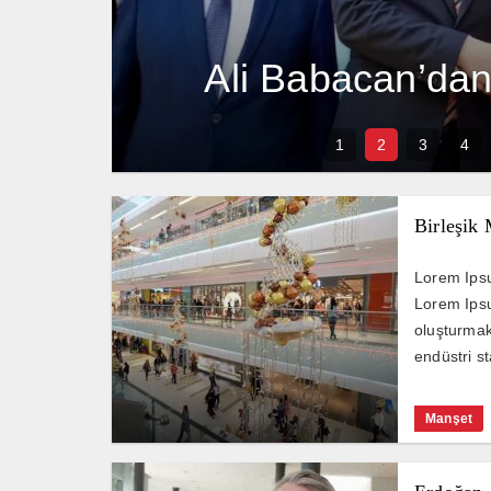
Ali Babacan’dan 
1
2
3
4
Birleşik 
Lorem Ipsu
Lorem Ipsu
oluşturmak 
endüstri st
Manşet