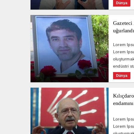
Dünya
Gazeteci 
uğurland
Lorem Ipsu
Lorem Ipsu
oluşturmak 
endüstri st
Dünya
Kılıçdaro
endamınız
yönetemi
Lorem Ipsu
Lorem Ipsu
oluşturmak 