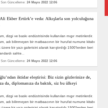
Son Güncelleme:
24 Mayıs 2022 12:06
Ali Ekber Ertürk’e veda: Alkışlarla son yolculuğuna
ı
m, dizgi ve baskı endüstrisinde kullanılan mıgır metinlerdir.
m, adı bilinmeyen bir matbaacının bir hurufat numune kitabı
üzere bir yazı galerisini alarak karıştırdığı 1500'lerden beri
andardı sahte...
Son Güncelleme:
24 Mayıs 2022 12:06
ğlu’ndan iktidar eleştirisi: Biz sizin gözlerinize de,
a da, diplomanıza da baktık, siz bu ülkeyi
yorsunuz
m, dizgi ve baskı endüstrisinde kullanılan mıgır metinlerdir.
m, adı bilinmeyen bir matbaacının bir hurufat numune kitabı
üzere bir yazı galerisini alarak karıştırdığı 1500'lerden beri