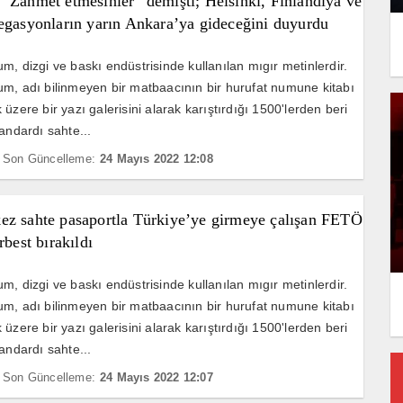
“Zahmet etmesinler” demişti; Helsinki, Finlandiya ve
egasyonların yarın Ankara’ya gideceğini duyurdu
m, dizgi ve baskı endüstrisinde kullanılan mıgır metinlerdir.
m, adı bilinmeyen bir matbaacının bir hurufat numune kitabı
üzere bir yazı galerisini alarak karıştırdığı 1500'lerden beri
andardı sahte...
Son Güncelleme:
24 Mayıs 2022 12:08
ez sahte pasaportla Türkiye’ye girmeye çalışan FETÖ
rbest bırakıldı
m, dizgi ve baskı endüstrisinde kullanılan mıgır metinlerdir.
m, adı bilinmeyen bir matbaacının bir hurufat numune kitabı
üzere bir yazı galerisini alarak karıştırdığı 1500'lerden beri
andardı sahte...
Son Güncelleme:
24 Mayıs 2022 12:07