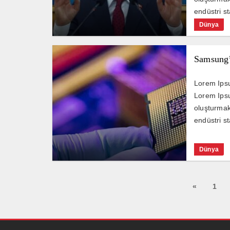
endüstri st
Dünya
Samsung’
Lorem Ipsu
Lorem Ipsu
oluşturmak 
endüstri st
Dünya
«
1