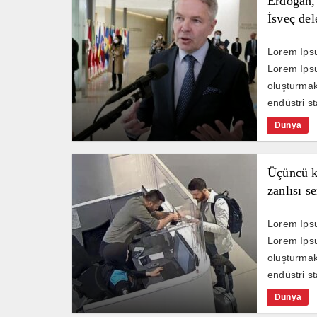
Erdoğan, 
İsveç del
Lorem Ipsu
Lorem Ipsu
oluşturmak 
endüstri st
Dünya
Üçüncü k
zanlısı se
Lorem Ipsu
Lorem Ipsu
oluşturmak 
endüstri st
Dünya