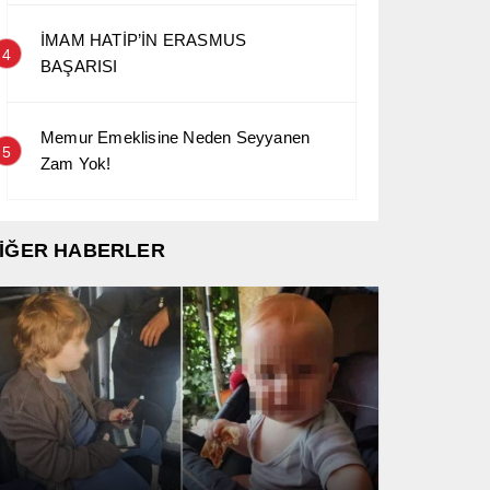
“Vali Erol Ayyıldız’a Minn
İMAM HATİP’İN ERASMUS
4
Topraklar Kurtul
BAŞARISI
Memur Emeklisine Neden Seyyanen
5
Zam Yok!
İĞER HABERLER