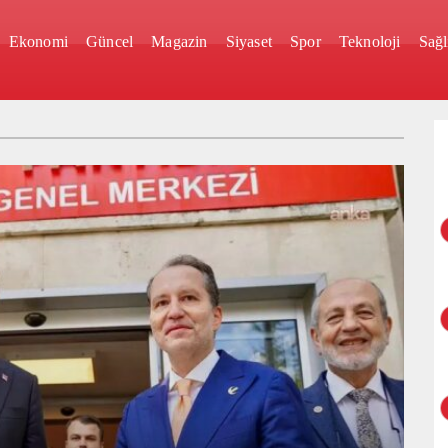
Ekonomi
Güncel
Magazin
Siyaset
Spor
Teknoloji
Sağl