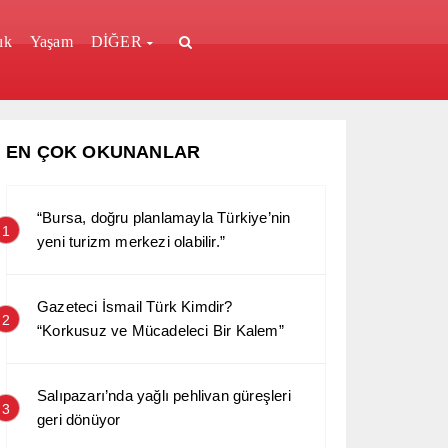
ık
Yaşam
DİĞER
EN ÇOK OKUNANLAR
“Bursa, doğru planlamayla Türkiye’nin
1
yeni turizm merkezi olabilir.”
Gazeteci İsmail Türk Kimdir?
2
“Korkusuz ve Mücadeleci Bir Kalem”
Salıpazarı’nda yağlı pehlivan güreşleri
3
geri dönüyor