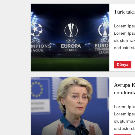
Türk takı
Lorem Ipsu
Lorem Ipsu
oluşturmak 
endüstri st
Dünya
Avrupa K
dondurula
Lorem Ipsu
Lorem Ipsu
oluşturmak 
endüstri st