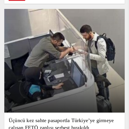
Üçüncü kez sahte pasaportla Türkiye’ye girmeye
çalışan FETÖ zanlısı serbest bırakıldı