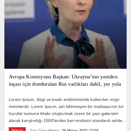
Avrupa Komisyonu Başkan: Ukrayna’nın yeniden
inşası için dondurulan Rus varlıkları dahil, yer yola
başvurulabilir
Lorem Ipsum, dizgi ve baskı endüstrisinde kullanılan mıgır
metinlerdir. Lorem Ipsum, adı bilinmeyen bir matbaacının bir
hurufat numune kitabı oluşturmak üzere bir yazı galerisini
alarak karıştırdığı 1500'lerden beri endüstri standardı sahte...
Son Güncelleme:
24 Mayıs 2022 12:06
Dünya