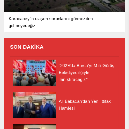
Karacabey’in ulaşım sorunlarını görmezden
gelmeyeceğiz
SON DAKİKA
“2029’da Bursa’yı Milli Görüş
Belediyeciliğiyle
Tanıştıracağız”
Ali Babacan’dan Yeni İttifak
Hamlesi