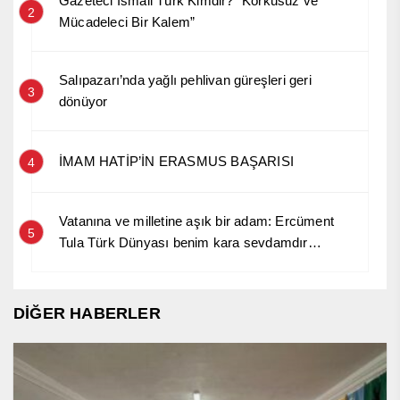
Gazeteci İsmail Türk Kimdir? “Korkusuz ve
2
Mücadeleci Bir Kalem”
Salıpazarı’nda yağlı pehlivan güreşleri geri
3
dönüyor
İMAM HATİP’İN ERASMUS BAŞARISI
4
Vatanına ve milletine aşık bir adam: Ercüment
5
Tula Türk Dünyası benim kara sevdamdır…
DİĞER HABERLER