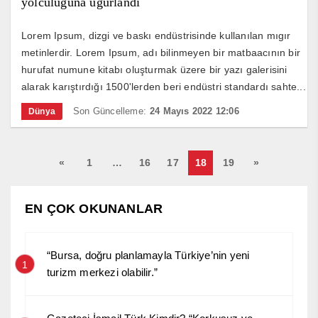
yolculuğuna uğurlandı
Lorem Ipsum, dizgi ve baskı endüstrisinde kullanılan mıgır
metinlerdir. Lorem Ipsum, adı bilinmeyen bir matbaacının bir
hurufat numune kitabı oluşturmak üzere bir yazı galerisini
alarak karıştırdığı 1500'lerden beri endüstri standardı sahte...
Son Güncelleme:
24 Mayıs 2022 12:06
Dünya
«
1
…
16
17
18
19
»
EN ÇOK OKUNANLAR
“Bursa, doğru planlamayla Türkiye’nin yeni
1
turizm merkezi olabilir.”